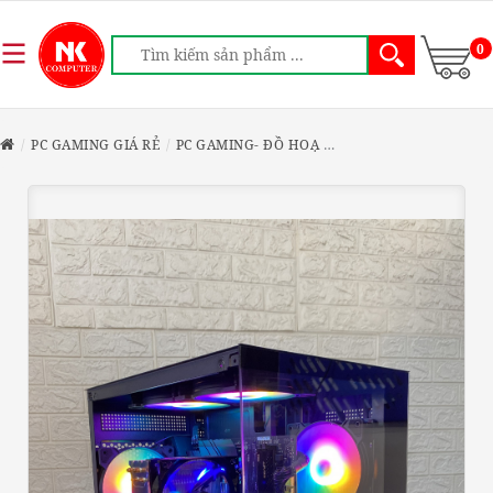
0
PC GAMING GIÁ RẺ
PC GAMING- ĐỒ HOẠ
PC GAMING I5-9400 / 