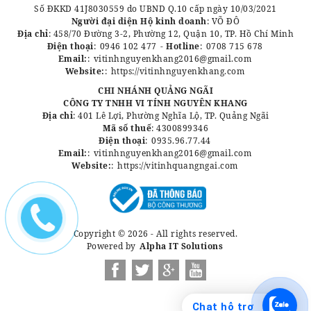
Số ĐKKD 41J8030559 do UBND Q.10 cấp ngày 10/03/2021
Người đại diện Hộ kinh doanh
: VÕ ĐÔ
Địa chỉ
: 458/70 Đường 3-2, Phường 12, Quận 10, TP. Hồ Chí Minh
Điện thoại
:
0946 102 477
-
Hotline
:
0708 715 678
Email:
:
vitinhnguyenkhang2016@gmail.com
Website:
:
https://vitinhnguyenkhang.com
CHI NHÁNH QUẢNG NGÃI
CÔNG TY TNHH VI TÍNH NGUYÊN KHANG
Địa chỉ
: 401 Lê Lợi, Phường Nghĩa Lộ, TP. Quảng Ngãi
Mã số thuế
: 4300899346
Điện thoại
:
0935.96.77.44
Email:
:
vitinhnguyenkhang2016@gmail.com
Website:
:
https://vitinhquangngai.com
Copyright © 2026 - All rights reserved.
Powered by
Alpha IT Solutions
Chat hỗ trợ