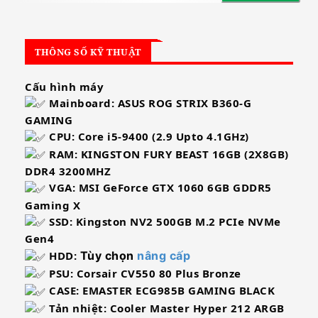
THÔNG SỐ KỸ THUẬT
Cấu hình máy
Mainboard: ASUS ROG STRIX B360-G
GAMING
CPU: Core i5-9400 (2.9 Upto 4.1GHz)
RAM:
KINGSTON FURY BEAST 16GB (2X8GB)
DDR4 3200MHZ
VGA: MSI GeForce GTX 1060 6GB GDDR5
Gaming X
SSD:
Kingston NV2 500GB M.2 PCIe NVMe
Gen4
HDD:
Tùy chọn
nâng cấp
PSU: Corsair CV550 80 Plus Bronze
CASE: EMASTER ECG985B GAMING BLACK
Tản nhiệt: Cooler Master Hyper 212 ARGB