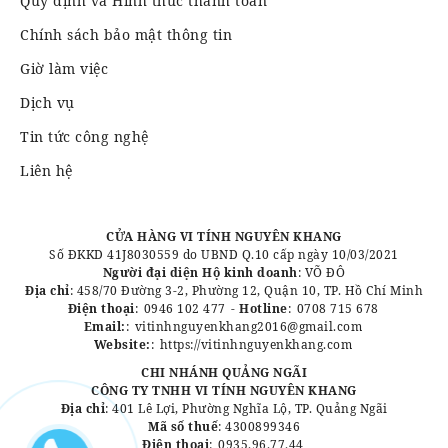
Quy định và Hình thức thanh toán
Chính sách bảo mật thông tin
Giờ làm việc
Dịch vụ
Tin tức công nghệ
Liên hệ
CỬA HÀNG VI TÍNH NGUYÊN KHANG
Số ĐKKD 41J8030559 do UBND Q.10 cấp ngày 10/03/2021
Người đại diện Hộ kinh doanh
: VÕ ĐÔ
Địa chỉ
: 458/70 Đường 3-2, Phường 12, Quận 10, TP. Hồ Chí Minh
Điện thoại
:
0946 102 477
-
Hotline
:
0708 715 678
Email:
:
vitinhnguyenkhang2016@gmail.com
Website:
:
https://vitinhnguyenkhang.com
CHI NHÁNH QUẢNG NGÃI
CÔNG TY TNHH VI TÍNH NGUYÊN KHANG
Địa chỉ
: 401 Lê Lợi, Phường Nghĩa Lộ, TP. Quảng Ngãi
Mã số thuế
: 4300899346
Điện thoại
:
0935.96.77.44