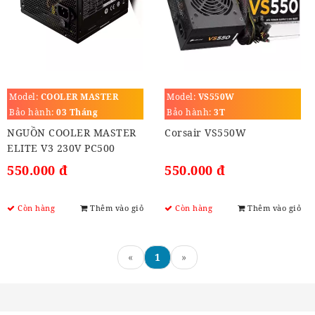
Model:
COOLER MASTER
Model:
VS550W
ELITE V3 230V 500W
Bảo hành:
03 Tháng
Bảo hành:
3T
NGUỒN COOLER MASTER
Corsair VS550W
ELITE V3 230V PC500
500W (BLACK)
550.000 đ
550.000 đ
Còn hàng
Thêm vào giỏ
Còn hàng
Thêm vào giỏ
«
1
»