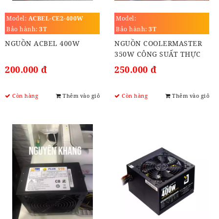
Model:
ACBEL-CE2-400W
Model:
Bảo hành:
3T
Bảo hành:
3T
NGUỒN ACBEL 400W
NGUỒN COOLERMASTER
350W CÔNG SUẤT THỰC
200.000 đ
250.000 đ
Còn hàng
Thêm vào giỏ
Còn hàng
Thêm vào giỏ