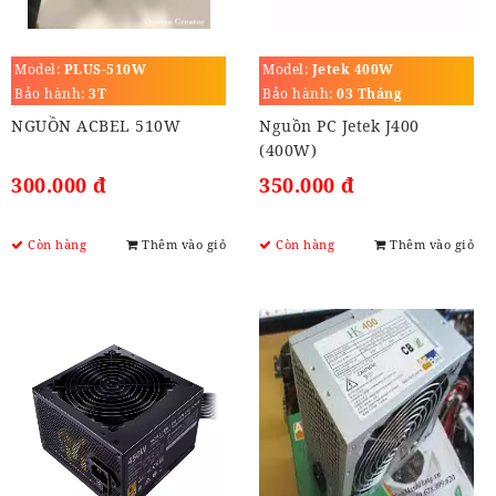
Model:
PLUS-510W
Model:
Jetek 400W
Bảo hành:
3T
Bảo hành:
03 Tháng
NGUỒN ACBEL 510W
Nguồn PC Jetek J400
(400W)
300.000 đ
350.000 đ
Còn hàng
Thêm vào giỏ
Còn hàng
Thêm vào giỏ