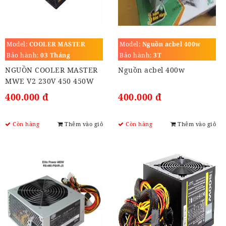
Model:
COOLER MASTER
Model:
Nguồn acbel 400w
MWE V2 230V 450W (80
Bảo hành:
03 Tháng
Bảo hành:
3T
PLUS BRONZE)
NGUỒN COOLER MASTER
Nguồn acbel 400w
MWE V2 230V 450 450W
(80 PLUS BRONZE /
400.000 đ
400.000 đ
BLACK)
Còn hàng
Thêm vào giỏ
Còn hàng
Thêm vào giỏ