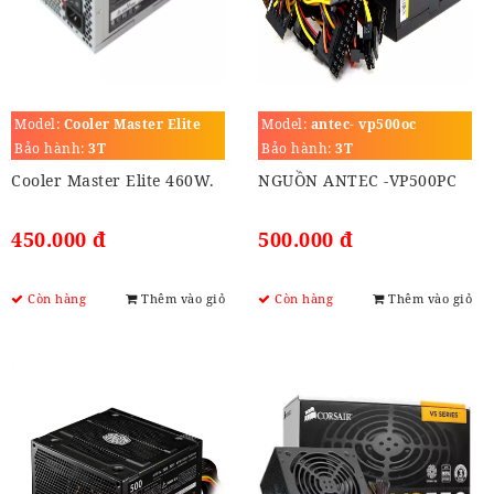
Model:
Cooler Master Elite
Model:
antec- vp500oc
460W.
Bảo hành:
3T
Bảo hành:
3T
Cooler Master Elite 460W.
NGUỒN ANTEC -VP500PC
450.000 đ
500.000 đ
Còn hàng
Thêm vào giỏ
Còn hàng
Thêm vào giỏ