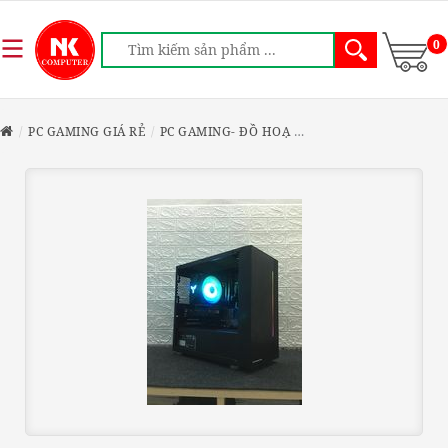
0
PC GAMING GIÁ RẺ
PC GAMING- ĐỒ HOẠ
PC GAMING I5 9400F / 