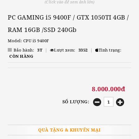
(Click vào để xem ảnh lớn)
PC GAMING i5 9400F / GTX 1050TI 4GB /
RAM 16GB /SSD 240Gb
Model: CPU i5 9400F
Bảo hành:
3T
|
Lượt xem:
3352
|
Tình trạng:
CÒN HÀNG
8.000.000đ
SỐ LƯỢNG:
QUÀ TẶNG & KHUYẾN MẠI