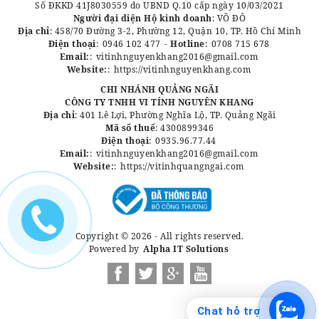
Số ĐKKD 41J8030559 do UBND Q.10 cấp ngày 10/03/2021
Người đại diện Hộ kinh doanh
: VÕ ĐÔ
Địa chỉ
: 458/70 Đường 3-2, Phường 12, Quận 10, TP. Hồ Chí Minh
Điện thoại
:
0946 102 477
-
Hotline
:
0708 715 678
Email:
:
vitinhnguyenkhang2016@gmail.com
Website:
:
https://vitinhnguyenkhang.com
CHI NHÁNH QUẢNG NGÃI
CÔNG TY TNHH VI TÍNH NGUYÊN KHANG
Địa chỉ
: 401 Lê Lợi, Phường Nghĩa Lộ, TP. Quảng Ngãi
Mã số thuế
: 4300899346
Điện thoại
:
0935.96.77.44
Email:
:
vitinhnguyenkhang2016@gmail.com
Website:
:
https://vitinhquangngai.com
Copyright © 2026 - All rights reserved.
Powered by
Alpha IT Solutions
Chat hỗ trợ