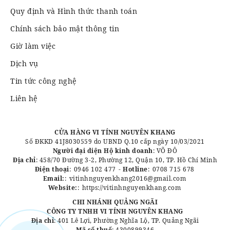
Quy định và Hình thức thanh toán
Chính sách bảo mật thông tin
Giờ làm việc
Dịch vụ
Tin tức công nghệ
Liên hệ
CỬA HÀNG VI TÍNH NGUYÊN KHANG
Số ĐKKD 41J8030559 do UBND Q.10 cấp ngày 10/03/2021
Người đại diện Hộ kinh doanh
: VÕ ĐÔ
Địa chỉ
: 458/70 Đường 3-2, Phường 12, Quận 10, TP. Hồ Chí Minh
Điện thoại
:
0946 102 477
-
Hotline
:
0708 715 678
Email:
:
vitinhnguyenkhang2016@gmail.com
Website:
:
https://vitinhnguyenkhang.com
CHI NHÁNH QUẢNG NGÃI
CÔNG TY TNHH VI TÍNH NGUYÊN KHANG
Địa chỉ
: 401 Lê Lợi, Phường Nghĩa Lộ, TP. Quảng Ngãi
Mã số thuế
: 4300899346