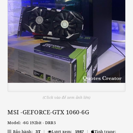
(Click vào để xem ảnh lớn)
MSI -GEFORCE-GTX 1060-6G
Model: -6G 192bit - DRR5
Bảo hành:
3T
|
Lượt xem:
5987
|
Tình trạng: