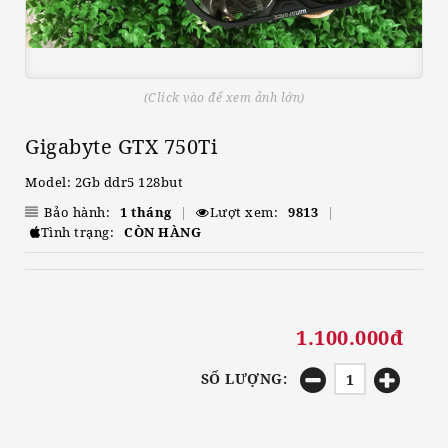
(Click vào để xem ảnh lớn)
Gigabyte GTX 750Ti
Model: 2Gb ddr5 128but
Bảo hành:
1 tháng
|
Lượt xem:
9813
|
Tình trạng:
CÒN HÀNG
1.100.000đ
SỐ LƯỢNG: