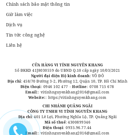
Chính sách bảo mật thông tin
Giờ làm việc
Dịch vụ
Tin tức công nghệ
Liên hệ
CỬA HÀNG VI TÍNH NGUYÊN KHANG
Số ĐKKD 41J8030559 do UBND Q.10 cấp ngày 10/03/2021
Người đại diện Hộ kinh doanh
: VÕ ĐÔ
Địa chỉ
: 458/70 Đường 3-2, Phường 12, Quận 10, TP. Hồ Chí Minh
Điện thoại
:
0946 102 477
-
Hotline
:
0708 715 678
Email:
:
vitinhnguyenkhang2016@gmail.com
Website:
:
https://vitinhnguyenkhang.com
CHI NHÁNH QUẢNG NGÃI
CÔNG TY TNHH VI TÍNH NGUYÊN KHANG
Địa chỉ
: 401 Lê Lợi, Phường Nghĩa Lộ, TP. Quảng Ngãi
Mã số thuế
: 4300899346
Điện thoại
:
0935.96.77.44
Email:
:
vitinhnguyenkhang2016@gmail.com