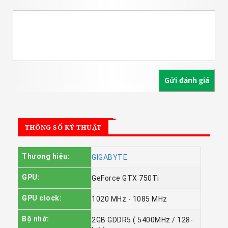
THÔNG SỐ KỸ THUẬT
Thương hiệu:
GIGABYTE
GPU:
GeForce GTX 750Ti
GPU clock:
1020 MHz - 1085 MHz
Bộ nhớ:
2GB GDDR5 ( 5400MHz / 128-