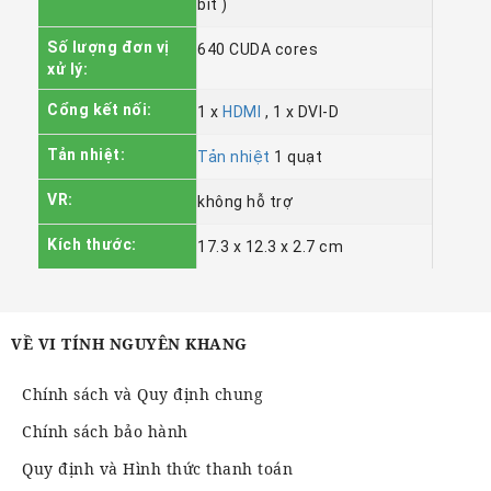
bit )
Số lượng đơn vị
640 CUDA cores
xử lý:
Cổng kết nối:
1 x
HDMI
, 1 x DVI-D
Tản nhiệt:
Tản nhiệt
1 quạt
VR:
không hỗ trợ
Kích thước:
17.3 x 12.3 x 2.7 cm
VỀ VI TÍNH NGUYÊN KHANG
Chính sách và Quy định chung
Chính sách bảo hành
Quy định và Hình thức thanh toán