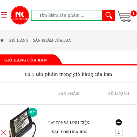
1
GIỎ HÀNG
SẢN PHẨM CỦA BẠN
GIỎ HÀNG CỦA BẠN
Có 1 sản phẩm trong giỏ hàng của bạn
SẢN PHẨM
SỐ LƯỢNG
MỚI
LAPTOP VÀ LINH KIỆN
XẠC TOSHIBA RIN