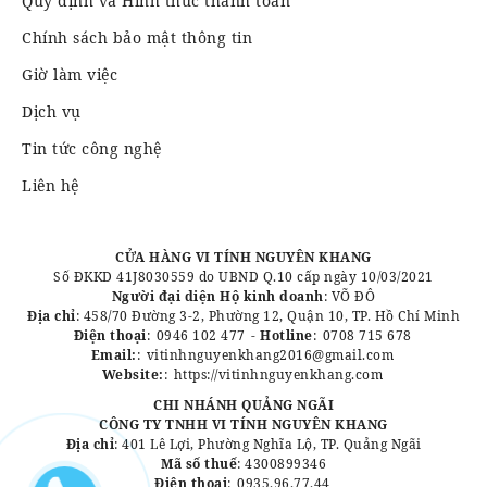
Quy định và Hình thức thanh toán
Chính sách bảo mật thông tin
Giờ làm việc
Dịch vụ
Tin tức công nghệ
Liên hệ
CỬA HÀNG VI TÍNH NGUYÊN KHANG
Số ĐKKD 41J8030559 do UBND Q.10 cấp ngày 10/03/2021
Người đại diện Hộ kinh doanh
: VÕ ĐÔ
Địa chỉ
: 458/70 Đường 3-2, Phường 12, Quận 10, TP. Hồ Chí Minh
Điện thoại
:
0946 102 477
-
Hotline
:
0708 715 678
Email:
:
vitinhnguyenkhang2016@gmail.com
Website:
:
https://vitinhnguyenkhang.com
CHI NHÁNH QUẢNG NGÃI
CÔNG TY TNHH VI TÍNH NGUYÊN KHANG
Địa chỉ
: 401 Lê Lợi, Phường Nghĩa Lộ, TP. Quảng Ngãi
Mã số thuế
: 4300899346
Điện thoại
:
0935.96.77.44