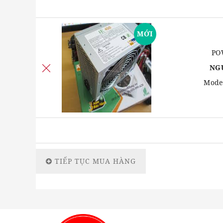
MỚI
PO
NG
Mode
TIẾP TỤC MUA HÀNG