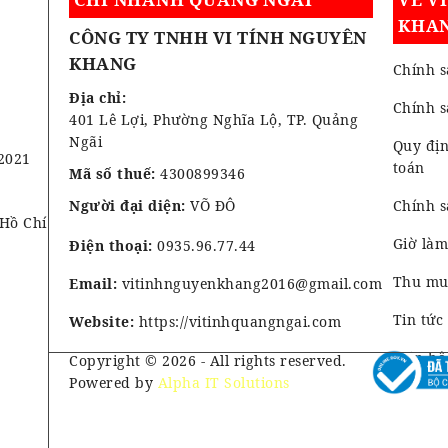
KHA
CÔNG TY TNHH VI TÍNH NGUYÊN
KHANG
Chính s
Địa chỉ:
Chính 
401 Lê Lợi, Phường Nghĩa Lộ, TP. Quảng
Ngãi
Quy địn
2021
toán
Mã số thuế:
4300899346
Người đại diện:
VÕ ĐÔ
Chính s
 Hồ Chí
Giờ làm
Điện thoại:
0935.96.77.44
Thu mua
Email:
vitinhnguyenkhang2016@gmail.com
Tin tức
Website:
https://vitinhquangngai.com
Liên hệ
Copyright © 2026 - All rights reserved.
Powered by
Alpha IT Solutions