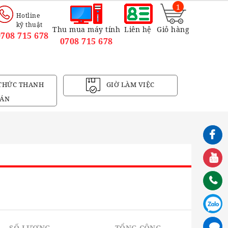
1
Hotline
kỹ thuật
Thu mua máy tính
Liên hệ
Giỏ hàng
0708 715 678
0708 715 678
THỨC THANH
GIỜ LÀM VIỆC
ÁN
n
SỐ LƯỢNG
TỔNG CỘNG