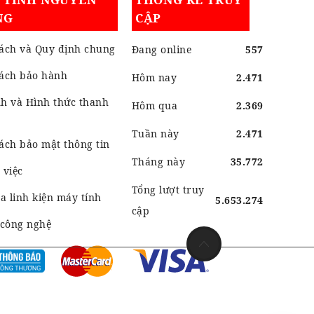
NG
CẬP
ách và Quy định chung
Đang online
557
sách bảo hành
Hôm nay
2.471
h và Hình thức thanh
Hôm qua
2.369
Tuần này
2.471
ách bảo mật thông tin
Tháng này
35.772
 việc
Tổng lượt truy
 linh kiện máy tính
5.653.274
cập
 công nghệ