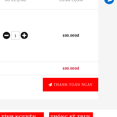
400.000đ
400.000đ
THANH TOÁN NGAY
I TÍNH NGUYÊN
THỐNG KÊ TRUY