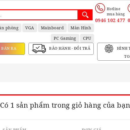
Hotline
mua hàng
0946 102 477
ăn phòng
VGA
Mainboard
Màn Hình
PC Gaming
CPU
 BÁN RA
BẢO HÀNH - ĐỔI TRẢ
HÌNH 
TO
Có 1 sản phẩm trong giỏ hàng của bạ
SẢN PHẨM
ĐƠN GIÁ