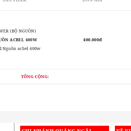
WER (BỘ NGUỒN)
UỒN ACBEL 400W
400.000đ
l:Nguồn acbel 400w
TỔNG CỘNG:
CHI NHÁNH QUẢNG NGÃI
VỀ V