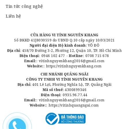
Tin tức công nghệ
Liên hệ
CỬA HÀNG VI TÍNH NGUYÊN KHANG
Số ĐKKD 41J8030559 do UBND Q.10 cấp ngày 10/03/2021
Người đại diện Hộ kinh doanh
: VÕ ĐÔ
Địa chỉ
: 458/70 Đường 3-2, Phường 12, Quận 10, TP. Hồ Chí Minh
Điện thoại
:
0946 102 477
-
Hotline
:
0708 715 678
Email:
:
vitinhnguyenkhang2016@gmail.com
Website:
:
https://vitinhnguyenkhang.com
CHI NHÁNH QUẢNG NGÃI
CÔNG TY TNHH VI TÍNH NGUYÊN KHANG
Địa chỉ
: 401 Lê Lợi, Phường Nghĩa Lộ, TP. Quảng Ngãi
Mã số thuế
: 4300899346
Điện thoại
:
0935.96.77.44
Email:
:
vitinhnguyenkhang2016@gmail.com
Website:
:
https://vitinhquangngai.com