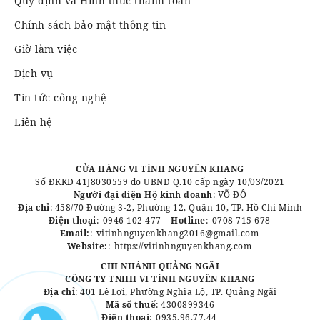
Quy định và Hình thức thanh toán
Chính sách bảo mật thông tin
Giờ làm việc
Dịch vụ
Tin tức công nghệ
Liên hệ
CỬA HÀNG VI TÍNH NGUYÊN KHANG
Số ĐKKD 41J8030559 do UBND Q.10 cấp ngày 10/03/2021
Người đại diện Hộ kinh doanh
: VÕ ĐÔ
Địa chỉ
: 458/70 Đường 3-2, Phường 12, Quận 10, TP. Hồ Chí Minh
Điện thoại
:
0946 102 477
-
Hotline
:
0708 715 678
Email:
:
vitinhnguyenkhang2016@gmail.com
Website:
:
https://vitinhnguyenkhang.com
CHI NHÁNH QUẢNG NGÃI
CÔNG TY TNHH VI TÍNH NGUYÊN KHANG
Địa chỉ
: 401 Lê Lợi, Phường Nghĩa Lộ, TP. Quảng Ngãi
Mã số thuế
: 4300899346
Điện thoại
:
0935.96.77.44