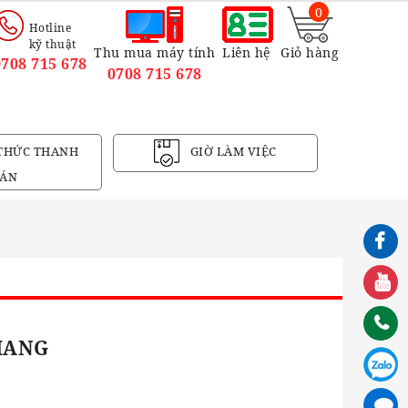
0
Hotline
kỹ thuật
Thu mua máy tính
Liên hệ
Giỏ hàng
0708 715 678
0708 715 678
THỨC THANH
GIỜ LÀM VIỆC
ÁN
HANG