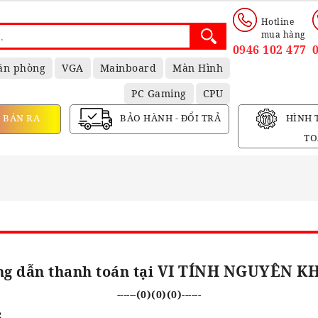
Hotline
mua hàng
0946 102 477
ăn phòng
VGA
Mainboard
Màn Hình
PC Gaming
CPU
 BÁN RA
BẢO HÀNH - ĐỔI TRẢ
HÌNH 
TO
VI TÍNH NGUYÊN K
g dẫn thanh toán tại
------(0)(0)(0)------
: