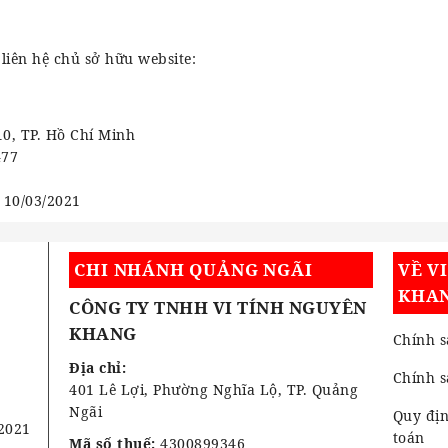
liên hệ chủ sở hữu website:
10, TP. Hồ Chí Minh
477
 10/03/2021
CHI NHÁNH QUẢNG NGÃI
VỀ V
KHA
CÔNG TY TNHH VI TÍNH NGUYÊN
KHANG
Chính s
Địa chỉ:
Chính 
401 Lê Lợi, Phường Nghĩa Lộ, TP. Quảng
Ngãi
Quy địn
2021
toán
Mã số thuế:
4300899346