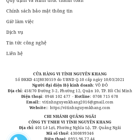
Quy định và Hình thức thanh toán
Chính sách bảo mật thông tin
Giờ làm việc
Dịch vụ
Tin tức công nghệ
Liên hệ
CỬA HÀNG VI TÍNH NGUYÊN KHANG
Số ĐKKD 41J8030559 do UBND Q.10 cấp ngày 10/03/2021
Người đại diện Hộ kinh doanh
: VÕ ĐÔ
Địa chỉ
: 458/70 Đường 3-2, Phường 12, Quận 10, TP. Hồ Chí Minh
Điện thoại
:
0946 102 477
-
Hotline
:
0708 715 678
Email:
:
vitinhnguyenkhang2016@gmail.com
Website:
:
https://vitinhnguyenkhang.com
CHI NHÁNH QUẢNG NGÃI
CÔNG TY TNHH VI TÍNH NGUYÊN KHANG
Địa chỉ
: 401 Lê Lợi, Phường Nghĩa Lộ, TP. Quảng Ngãi
Mã số thuế
: 4300899346
Điện thoại
:
0935.96.77.44