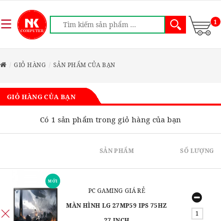
1
GIỎ HÀNG
SẢN PHẨM CỦA BẠN
GIỎ HÀNG CỦA BẠN
Có 1 sản phẩm trong giỏ hàng của bạn
SẢN PHẨM
SỐ LƯỢNG
MỚI
PC GAMING GIÁ RẺ
MÀN HÌNH LG 27MP59 IPS 75HZ
27 INCH