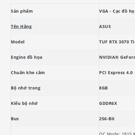
Sản phẩm
VGA - Cạc đồ ho
Tên Hãng
ASUS
Model
TUF RTX 3070 T
Engine đồ họa
NVIDIA® GeForc
Chuẩn khe cắm
PCI Express 4.0
Bộ nhớ trong
8GB
Kiểu bộ nhớ
GDDR6X
Bus
256-Bit
OC Mode: 1815 M