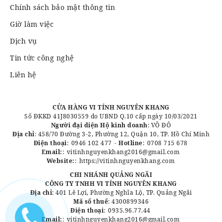
Chính sách bảo mật thông tin
Giờ làm việc
Dịch vụ
Tin tức công nghệ
Liên hệ
CỬA HÀNG VI TÍNH NGUYÊN KHANG
Số ĐKKD 41J8030559 do UBND Q.10 cấp ngày 10/03/2021
Người đại diện Hộ kinh doanh
: VÕ ĐÔ
Địa chỉ
: 458/70 Đường 3-2, Phường 12, Quận 10, TP. Hồ Chí Minh
Điện thoại
:
0946 102 477
-
Hotline
:
0708 715 678
Email:
:
vitinhnguyenkhang2016@gmail.com
Website:
:
https://vitinhnguyenkhang.com
CHI NHÁNH QUẢNG NGÃI
CÔNG TY TNHH VI TÍNH NGUYÊN KHANG
Địa chỉ
: 401 Lê Lợi, Phường Nghĩa Lộ, TP. Quảng Ngãi
Mã số thuế
: 4300899346
Điện thoại
:
0935.96.77.44
Email:
:
vitinhnguyenkhang2016@gmail.com