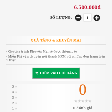
6.500.000đ
SỐ LƯỢNG:
QUÀ TẶNG & KHUYẾN MẠI
- Chương trình Khuyến Mại sẽ được thông báo
- Miễn Phí vận chuyển nội thành HCM với những đơn hàng trên
1 triệu
THÊM VÀO GIỎ HÀNG
0
5
★
4
★
3
★
2
★
0 đánh giá
1
★