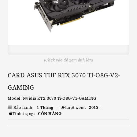
(Click vào để xem ảnh lớn)
CARD ASUS TUF RTX 3070 TI-O8G-V2-
GAMING
Model: Nvidia RTX 3070 Ti-O8G-V2-GAMING
Bảo hành:
1 Tháng
|
Lượt xem:
2015
|
Tình trạng:
CÒN HÀNG