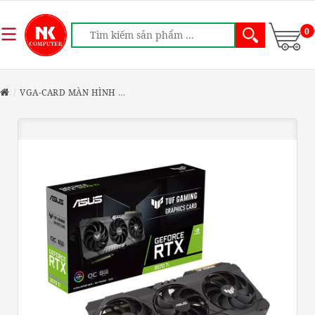
0
VGA-CARD MÀN HÌNH
CARD ASUS TUF RTX 3070 TI-O8G-V2-GAM