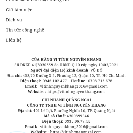
Giờ làm việc
Dịch vụ
Tin tức công nghệ
Liên hệ
CỬA HÀNG VI TÍNH NGUYÊN KHANG
Số ĐKKD 41J8030559 do UBND Q.10 cấp ngày 10/03/2021
Người đại diện Hộ kinh doanh
: VÕ ĐÔ
Địa chỉ
: 458/70 Đường 3-2, Phường 12, Quận 10, TP. Hồ Chí Minh
Điện thoại
:
0946 102 477
-
Hotline
:
0708 715 678
Email:
:
vitinhnguyenkhang2016@gmail.com
Website:
:
https://vitinhnguyenkhang.com
CHI NHÁNH QUẢNG NGÃI
CÔNG TY TNHH VI TÍNH NGUYÊN KHANG
Địa chỉ
: 401 Lê Lợi, Phường Nghĩa Lộ, TP. Quảng Ngãi
Mã số thuế
: 4300899346
Điện thoại
:
0935.96.77.44
Email:
:
vitinhnguyenkhang2016@gmail.com
Website:
:
https://vitinhquangngai.com