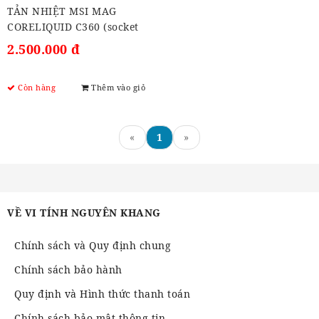
TẢN NHIỆT MSI MAG
CORELIQUID C360 (socket
1700)
2.500.000 đ
Còn hàng
Thêm vào giỏ
«
1
»
VỀ VI TÍNH NGUYÊN KHANG
Chính sách và Quy định chung
Chính sách bảo hành
Quy định và Hình thức thanh toán
Chính sách bảo mật thông tin