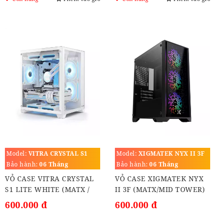
Model:
VITRA CRYSTAL S1
Model:
XIGMATEK NYX II 3F
LITE WHITE
Bảo hành:
06 Tháng
Bảo hành:
06 Tháng
VỎ CASE VITRA CRYSTAL
VỎ CASE XIGMATEK NYX
S1 LITE WHITE (MATX /
II 3F (MATX/MID TOWER)
MÀU TRẮNG)
600.000 đ
600.000 đ