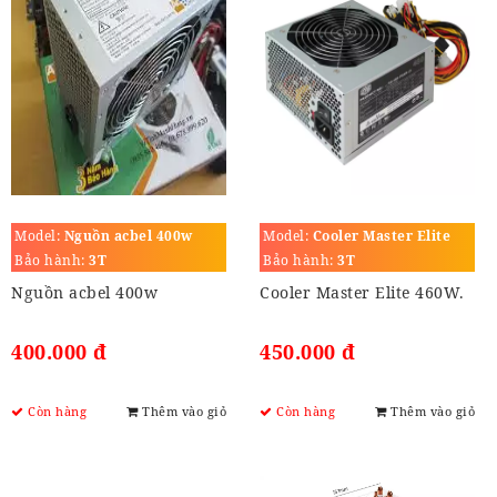
Model:
Nguồn acbel 400w
Model:
Cooler Master Elite
460W.
Bảo hành:
3T
Bảo hành:
3T
Nguồn acbel 400w
Cooler Master Elite 460W.
400.000 đ
450.000 đ
Còn hàng
Thêm vào giỏ
Còn hàng
Thêm vào giỏ