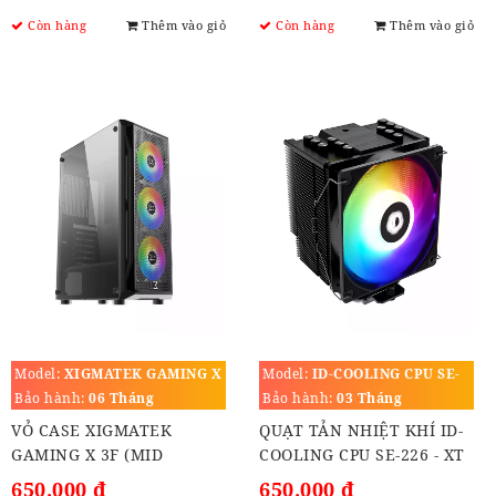
Còn hàng
Thêm vào giỏ
Còn hàng
Thêm vào giỏ
Model:
XIGMATEK GAMING X
Model:
ID-COOLING CPU SE-
3F
226 - XT ARGB
Bảo hành:
06 Tháng
Bảo hành:
03 Tháng
VỎ CASE XIGMATEK
QUẠT TẢN NHIỆT KHÍ ID-
GAMING X 3F (MID
COOLING CPU SE-226 - XT
TOWER)
ARGB (socket LGA 1700)
650.000 đ
650.000 đ