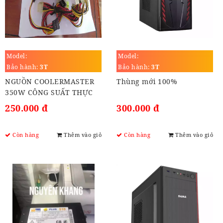
Model:
Model:
Bảo hành:
3T
Bảo hành:
3T
NGUỒN COOLERMASTER
Thùng mới 100%
350W CÔNG SUẤT THỰC
250.000 đ
300.000 đ
Còn hàng
Thêm vào giỏ
Còn hàng
Thêm vào giỏ