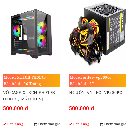
Model:
XTECH FH919B
Model:
antec- vp500oc
Bảo hành:
06 Tháng
Bảo hành:
3T
VỎ CASE XTECH FH919B
NGUỒN ANTEC -VP500PC
(MATX / MÀU ĐEN)
500.000 đ
500.000 đ
Còn hàng
Thêm vào giỏ
Còn hàng
Thêm vào giỏ