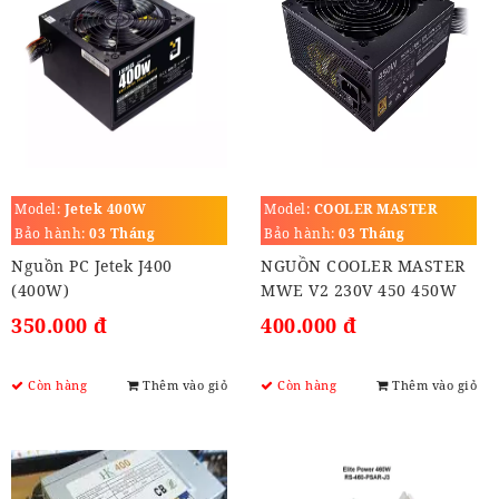
Model:
Jetek 400W
Model:
COOLER MASTER
MWE V2 230V 450W (80
Bảo hành:
03 Tháng
Bảo hành:
03 Tháng
PLUS BRONZE)
Nguồn PC Jetek J400
NGUỒN COOLER MASTER
(400W)
MWE V2 230V 450 450W
(80 PLUS BRONZE /
350.000 đ
400.000 đ
BLACK)
Còn hàng
Thêm vào giỏ
Còn hàng
Thêm vào giỏ