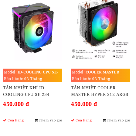
Model:
ID-COOLING CPU SE-
Model:
COOLER MASTER
234 ARGB V2
HYPER 212 ARGB
Bảo hành:
03 Tháng
Bảo hành:
03 Tháng
TẢN NHIỆT KHÍ ID-
TẢN NHIỆT COOLER
COOLING CPU SE-234
MASTER HYPER 212 ARGB
ARGB V2 (socket LGA
(socket LGA 1700)
450.000 đ
450.000 đ
1700)
Còn hàng
Thêm vào giỏ
Còn hàng
Thêm vào giỏ