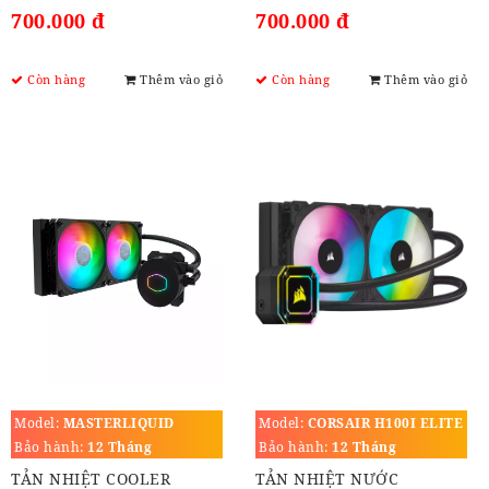
700.000 đ
700.000 đ
Còn hàng
Thêm vào giỏ
Còn hàng
Thêm vào giỏ
Model:
MASTERLIQUID
Model:
CORSAIR H100I ELITE
ML240L V2 ARGB
CAPELLIX
Bảo hành:
12 Tháng
Bảo hành:
12 Tháng
TẢN NHIỆT COOLER
TẢN NHIỆT NƯỚC