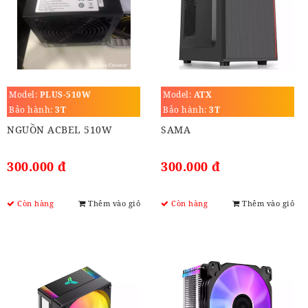
Model:
PLUS-510W
Model:
ATX
Bảo hành:
3T
Bảo hành:
3T
NGUỒN ACBEL 510W
SAMA
300.000 đ
300.000 đ
Còn hàng
Thêm vào giỏ
Còn hàng
Thêm vào giỏ