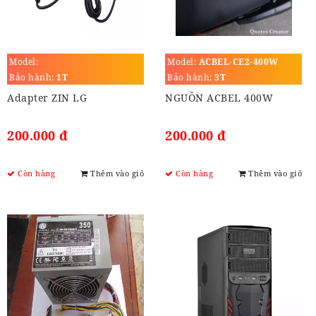
Model:
Model:
ACBEL-CE2-400W
Bảo hành:
1T
Bảo hành:
3T
Adapter ZIN LG
NGUỒN ACBEL 400W
200.000 đ
200.000 đ
Còn hàng
Thêm vào giỏ
Còn hàng
Thêm vào giỏ