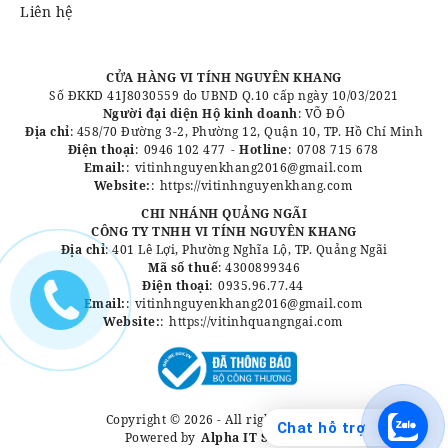
Liên hệ
CỬA HÀNG VI TÍNH NGUYÊN KHANG
Số ĐKKD 41J8030559 do UBND Q.10 cấp ngày 10/03/2021
Người đại diện Hộ kinh doanh
: VÕ ĐÔ
Địa chỉ
: 458/70 Đường 3-2, Phường 12, Quận 10, TP. Hồ Chí Minh
Điện thoại
:
0946 102 477
-
Hotline
:
0708 715 678
Email:
:
vitinhnguyenkhang2016@gmail.com
Website:
:
https://vitinhnguyenkhang.com
CHI NHÁNH QUẢNG NGÃI
CÔNG TY TNHH VI TÍNH NGUYÊN KHANG
Địa chỉ
: 401 Lê Lợi, Phường Nghĩa Lộ, TP. Quảng Ngãi
Mã số thuế
: 4300899346
Điện thoại
:
0935.96.77.44
Email:
:
vitinhnguyenkhang2016@gmail.com
Website:
:
https://vitinhquangngai.com
Copyright © 2026 - All rights reserved.
Chat hỗ trợ
Powered by
Alpha IT Solutions