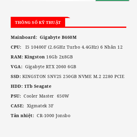
THÔNG SỐ KỸ THUẬT
Mainboard: Gigabyte B460M
CPU:
I5 10400F (2.6GHz Turbo 4.4GHz) 6 Nhân 12
RAM: Kingston
16Gb 2x8GB
VGA:
Gigabyte RTX 2060 6GB
SSD:
KINGSTON SNV2S 250GB NVME M.2 2280 PCIE
HDD: 1Tb Seagate
PSU:
Cooler Master 650W
CASE:
Xigmatek 3F
Tản nhiệt:
CR-1000 Jonsbo