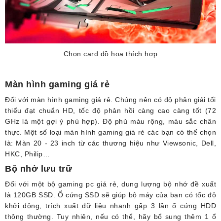
Chọn card đồ hoạ thích hợp
Màn hình gaming giá rẻ
Đối với màn hình gaming giá rẻ. Chúng nên có độ phân giải tối
thiểu đạt chuẩn HD, tốc độ phản hồi càng cao càng tốt (72
GHz là một gợi ý phù hợp). Độ phủ màu rộng, màu sắc chân
thực. Một số loại màn hình gaming giá rẻ các bạn có thể chọn
là: Màn 20 - 23 inch từ các thương hiệu như Viewsonic, Dell,
HKC, Philip…
Bộ nhớ lưu trữ
Đối với một bộ gaming pc giá rẻ, dung lượng bộ nhớ đề xuất
là 120GB SSD. Ổ cứng SSD sẽ giúp bộ máy của bạn có tốc độ
khởi động, trích xuất dữ liệu nhanh gấp 3 lần ổ cứng HDD
thông thường. Tuy nhiên, nếu có thể, hãy bổ sung thêm 1 ổ