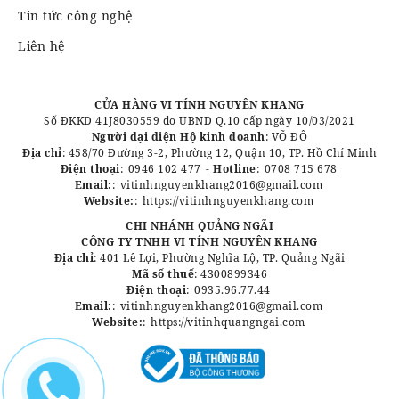
Tin tức công nghệ
Liên hệ
CỬA HÀNG VI TÍNH NGUYÊN KHANG
Số ĐKKD 41J8030559 do UBND Q.10 cấp ngày 10/03/2021
Người đại diện Hộ kinh doanh
: VÕ ĐÔ
Địa chỉ
: 458/70 Đường 3-2, Phường 12, Quận 10, TP. Hồ Chí Minh
Điện thoại
:
0946 102 477
-
Hotline
:
0708 715 678
Email:
:
vitinhnguyenkhang2016@gmail.com
Website:
:
https://vitinhnguyenkhang.com
CHI NHÁNH QUẢNG NGÃI
CÔNG TY TNHH VI TÍNH NGUYÊN KHANG
Địa chỉ
: 401 Lê Lợi, Phường Nghĩa Lộ, TP. Quảng Ngãi
Mã số thuế
: 4300899346
Điện thoại
:
0935.96.77.44
Email:
:
vitinhnguyenkhang2016@gmail.com
Website:
:
https://vitinhquangngai.com