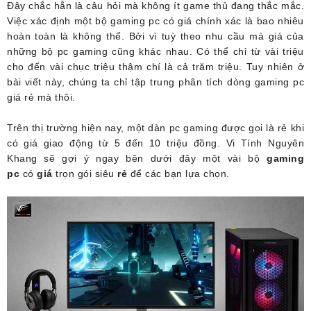
Đây chắc hẳn là câu hỏi mà không ít game thủ đang thắc mắc.
Việc xác định một bộ gaming pc có giá chính xác là bao nhiêu
hoàn toàn là không thể. Bởi vì tuỳ theo nhu cầu mà giá của
những bộ pc gaming cũng khác nhau. Có thể chỉ từ vài triệu
cho đến vài chục triệu thậm chí là cả trăm triệu. Tuy nhiên ở
bài viết này, chúng ta chỉ tập trung phân tích dòng gaming pc
giá rẻ mà thôi.
Trên thị trường hiện nay, một dàn pc gaming được gọi là rẻ khi
có giá giao động từ 5 đến 10 triệu đồng. Vi Tính Nguyên
Khang sẽ gợi ý ngay bên dưới đây một vài bộ
gaming
pc
có
giá
trọn gói siêu
rẻ
để các bạn lựa chọn.