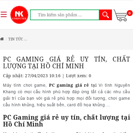
0
TIN TỨC
PC GAMING GIÁ RẺ UY TÍN, CHẤT LƯỢNG TẠI HỒ CHÍ MI
PC GAMING GIÁ RẺ UY TÍN, CHẤT
LƯỢNG TẠI HỒ CHÍ MINH
Cập nhật: 27/04/2023 10:16 | Lượt xem: 0
PC gaming giá rẻ
tại
Máy tính chơi game,
Vi tính Nguyên
Khang có
mọi cấu hình phù hợp đáp ứng tất cả các nhu cầu
giải
trí của bạn với giá rẻ phù hợp mọi đối tượng, chơi game
cấu hình khủng, hiệu suất bền, card đồ họa khủng ...
PC Gaming giá rẻ uy tín, chất lượng tại
Hồ Chí Minh