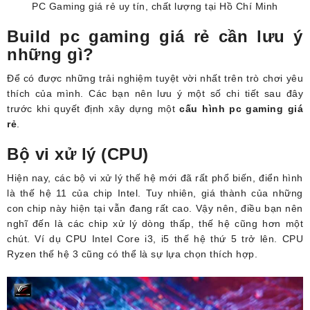
PC Gaming giá rẻ uy tín, chất lượng tại Hồ Chí Minh
Build pc gaming giá rẻ cần lưu ý
những gì?
Để có được những trải nghiệm tuyệt vời nhất trên trò chơi yêu
thích của mình. Các bạn nên lưu ý một số chi tiết sau đây
trước khi quyết định xây dựng một
cấu hình pc gaming giá
rẻ
.
Bộ vi xử lý (CPU)
Hiện nay, các bộ vi xử lý thế hệ mới đã rất phổ biến, điển hình
là thế hệ 11 của chip Intel. Tuy nhiên, giá thành của những
con chip này hiện tại vẫn đang rất cao. Vậy nên, điều bạn nên
nghĩ đến là các chip xử lý dòng thấp, thế hệ cũng hơn một
chút. Ví dụ CPU Intel Core i3, i5 thế hệ thứ 5 trở lên. CPU
Ryzen thế hệ 3 cũng có thể là sự lựa chọn thích hợp.