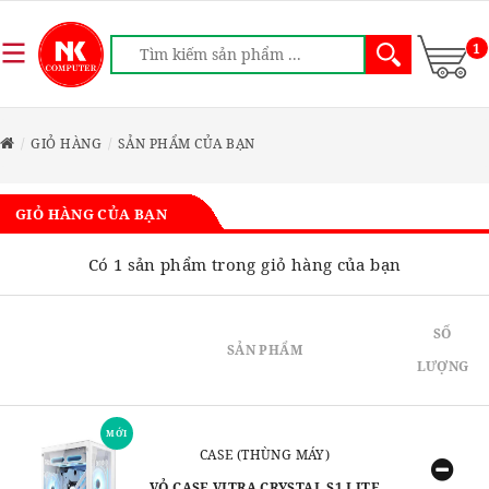
1
GIỎ HÀNG
SẢN PHẨM CỦA BẠN
GIỎ HÀNG CỦA BẠN
Có 1 sản phẩm trong giỏ hàng của bạn
SỐ
SẢN PHẨM
LƯỢNG
MỚI
CASE (THÙNG MÁY)
VỎ CASE VITRA CRYSTAL S1 LITE