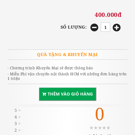
400.000đ
SỐ LƯỢNG:
QUÀ TẶNG & KHUYẾN MẠI
- Chương trình Khuyến Mại sẽ được thông báo
- Miễn Phí vận chuyển nội thành HCM với những đơn hàng trên
1 triệu
THÊM VÀO GIỎ HÀNG
0
5
★
4
★
3
★
2
★