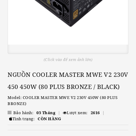
(Click vào để xem ảnh lớn)
NGUỒN COOLER MASTER MWE V2 230V
450 450W (80 PLUS BRONZE / BLACK)
Model: COOLER MASTER MWE V2 230V 450W (80 PLUS
BRONZE)
Bảo hành:
03 Tháng
|
Lượt xem:
2616
|
Tình trạng:
CÒN HÀNG