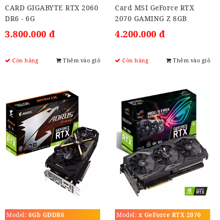
CARD GIGABYTE RTX 2060
Card MSI GeForce RTX
DR6 - 6G
2070 GAMING Z 8GB
3.800.000 đ
4.200.000 đ
Còn hàng
Thêm vào giỏ
Còn hàng
Thêm vào giỏ
Model:
6Gb GDDR6
Model:
x GeForce RTX 2070