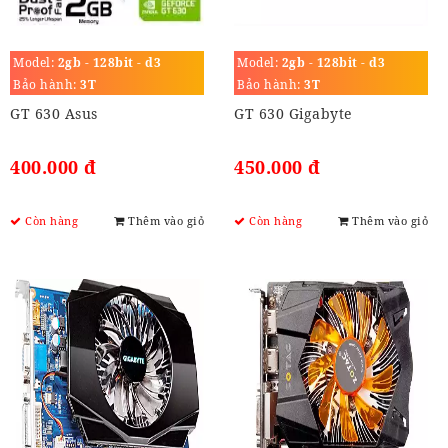
Model:
2gb - 128bit - d3
Model:
2gb - 128bit - d3
Bảo hành:
3T
Bảo hành:
3T
GT 630 Asus
GT 630 Gigabyte
400.000 đ
450.000 đ
Còn hàng
Thêm vào giỏ
Còn hàng
Thêm vào giỏ