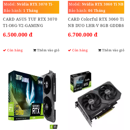
Model:
Nvidia RTX 3070 Ti-
Model:
Nvidia RTX 3060 Ti NB
O8G-V2-GAMING
DUO LHR-V 8GB GDDR6
Bảo hành:
1 Tháng
Bảo hành:
06 Tháng
CARD ASUS TUF RTX 3070
CARD Colorful RTX 3060 Ti
TI-O8G-V2-GAMING
NB DUO LHR-V 8GB GDDR6
6.500.000 đ
6.700.000 đ
Còn hàng
Thêm vào giỏ
Còn hàng
Thêm vào giỏ