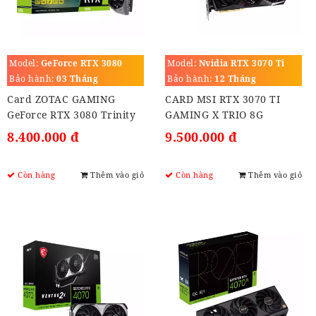
Model:
GeForce RTX 3080
Model:
Nvidia RTX 3070 Ti
Trinity 10GB
GAMING X TRIO 8G
Bảo hành:
03 Tháng
Bảo hành:
12 Tháng
Card ZOTAC GAMING
CARD MSI RTX 3070 TI
GeForce RTX 3080 Trinity
GAMING X TRIO 8G
10GB GDD6X, 320-bit,
8.400.000 đ
9.500.000 đ
Còn hàng
Thêm vào giỏ
Còn hàng
Thêm vào giỏ