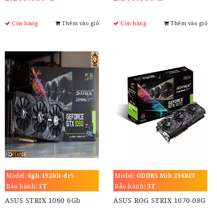
Còn hàng
Thêm vào giỏ
Còn hàng
Thêm vào giỏ
Model:
6gb-192bit-dr5
Model:
GDDR5 8Gb 256BIT
Bảo hành:
1T
Bảo hành:
3T
ASUS STRIX 1060 6Gb
ASUS ROG STRIX 1070-08G