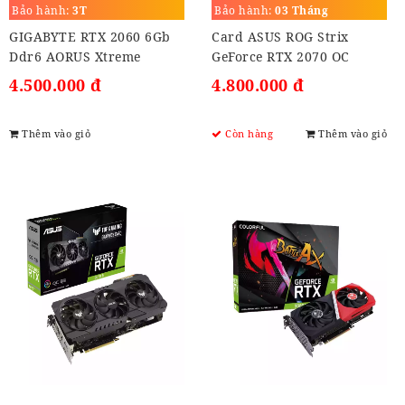
OC edition 8GB GDDR6
Bảo hành:
3T
Bảo hành:
03 Tháng
GIGABYTE RTX 2060 6Gb
Card ASUS ROG Strix
Ddr6 AORUS Xtreme
GeForce RTX 2070 OC
edition 8GB GDDR6
4.500.000 đ
4.800.000 đ
Thêm vào giỏ
Còn hàng
Thêm vào giỏ