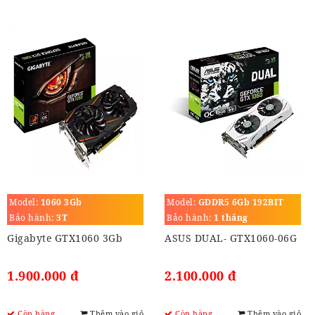
Model:
1060 3Gb
Model:
GDDR5 6Gb 192BIT
Bảo hành:
3T
Bảo hành:
1 tháng
Gigabyte GTX1060 3Gb
ASUS DUAL- GTX1060-06G
1.900.000 đ
2.100.000 đ
Còn hàng
Thêm vào giỏ
Còn hàng
Thêm vào giỏ