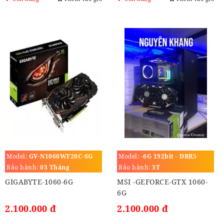
Model:
GV-N1060WF20C-6G
Model:
-6G 192bit - DRR5
Bảo hành:
03 Tháng
Bảo hành:
3T
GIGABYTE-1060-6G
MSI -GEFORCE-GTX 1060-
6G
2.100.000 đ
2.100.000 đ