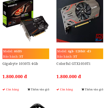
Model:
4GD5
Model:
4gb -128bit -d5
Bảo hành:
3T
Bảo hành:
3T
Gigabyte 1050Ti 4Gb
Colorful GTX1050Ti
1.800.000 đ
1.800.000 đ
Còn hàng
Thêm vào giỏ
Còn hàng
Thêm vào giỏ