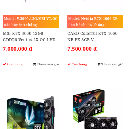
Model:
V.3060.12G.MSI.VT.OC
Model:
Nvidia RTX 4060 NB
EX 8GB-V
Bảo hành:
3 tháng
Bảo hành:
36 Tháng
MSI RTX 3060 12GB
CARD Colorful RTX 4060
GDDR6 Ventus 2X OC LHR
NB EX 8GB-V
7.000.000 đ
7.500.000 đ
Còn hàng
Thêm vào giỏ
Còn hàng
Thêm vào giỏ