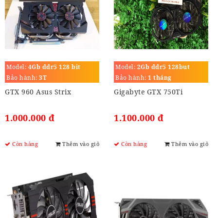
Model:
4Gb ddr5 128 bit
Model:
2Gb ddr5 128but
Bảo hành:
3T
Bảo hành:
1 tháng
GTX 960 Asus Strix
Gigabyte GTX 750Ti
1.000.000 đ
1.100.000 đ
Còn hàng
Thêm vào giỏ
Còn hàng
Thêm vào giỏ