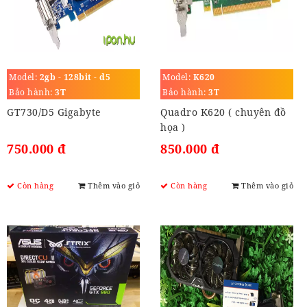
Model:
2gb - 128bit - d5
Model:
K620
Bảo hành:
3T
Bảo hành:
3T
GT730/D5 Gigabyte
Quadro K620 ( chuyên đồ
họa )
750.000 đ
850.000 đ
Còn hàng
Thêm vào giỏ
Còn hàng
Thêm vào giỏ