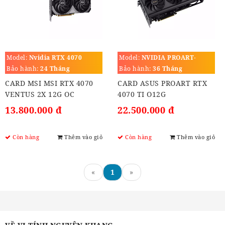
Model:
Nvidia RTX 4070
Model:
NVIDIA PROART-
VENTUS 2X 12G OC
RTX4070TI-O12G
Bảo hành:
24 Tháng
Bảo hành:
36 Tháng
CARD MSI MSI RTX 4070
CARD ASUS PROART RTX
VENTUS 2X 12G OC
4070 TI O12G
13.800.000 đ
22.500.000 đ
Còn hàng
Thêm vào giỏ
Còn hàng
Thêm vào giỏ
«
1
»