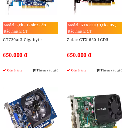
Model:
2gb - 128bit - d3
Model:
GTX 650 ( 1gb - D5 )
Bảo hành:
1T
Bảo hành:
1T
GT730/d3 Gigabyte
Zotac GTX 650 1GD5
650.000 đ
650.000 đ
Còn hàng
Thêm vào giỏ
Còn hàng
Thêm vào giỏ