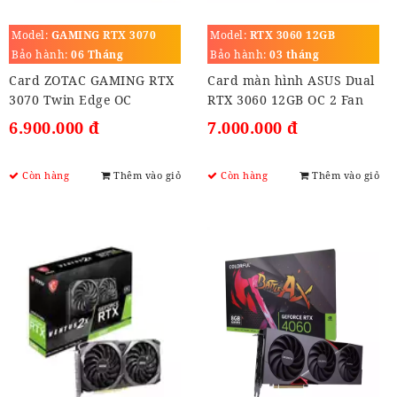
Model:
GAMING RTX 3070
Model:
RTX 3060 12GB
Twin Edge OC
Bảo hành:
06 Tháng
Bảo hành:
03 tháng
Card ZOTAC GAMING RTX
Card màn hình ASUS Dual
3070 Twin Edge OC
RTX 3060 12GB OC 2 Fan
V2 (DUAL-RTX3060-O12G-
6.900.000 đ
7.000.000 đ
V2)
Còn hàng
Thêm vào giỏ
Còn hàng
Thêm vào giỏ