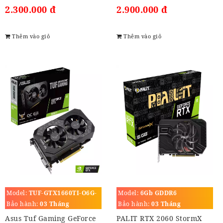
2.300.000 đ
2.900.000 đ
Thêm vào giỏ
Thêm vào giỏ
Model:
TUF-GTX1660TI-O6G-
Model:
6Gb GDDR6
EVO-GAMING
Bảo hành:
03 Tháng
Bảo hành:
03 Tháng
Asus Tuf Gaming GeForce
PALIT RTX 2060 StormX