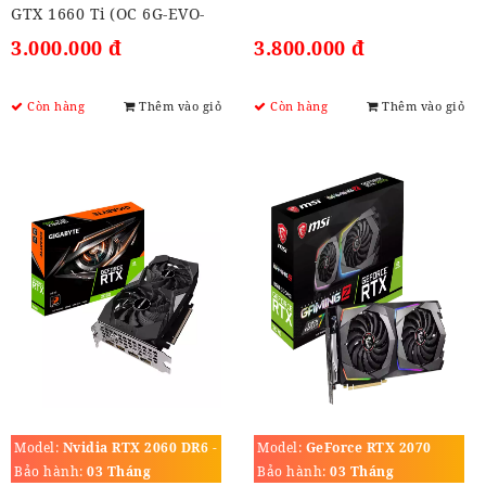
GTX 1660 Ti (OC 6G-EVO-
GAMING)
3.000.000 đ
3.800.000 đ
Còn hàng
Thêm vào giỏ
Còn hàng
Thêm vào giỏ
Model:
Nvidia RTX 2060 DR6 -
Model:
GeForce RTX 2070
6G
GAMING Z 8GB
Bảo hành:
03 Tháng
Bảo hành:
03 Tháng