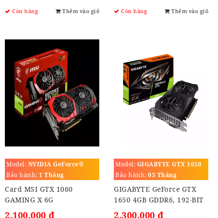
Còn hàng
Thêm vào giỏ
Còn hàng
Thêm vào giỏ
Model:
NVIDIA GeForce®
Model:
GIGABYTE GTX 1650
GTX 1060
4GB GDDR6, 192-BIT,
Bảo hành:
1 Tháng
Bảo hành:
03 Tháng
Card MSI GTX 1060
GIGABYTE GeForce GTX
GAMING X 6G
1650 4GB GDDR6, 192-BIT
2.100.000 đ
2.300.000 đ