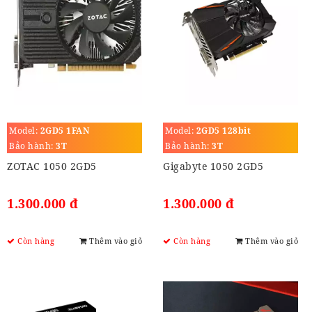
Model:
2GD5 1FAN
Model:
2GD5 128bit
Bảo hành:
3T
Bảo hành:
3T
ZOTAC 1050 2GD5
Gigabyte 1050 2GD5
1.300.000 đ
1.300.000 đ
Còn hàng
Thêm vào giỏ
Còn hàng
Thêm vào giỏ