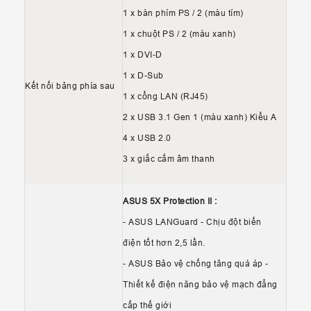
1 x bàn phím PS / 2 (màu tím)
1 x chuột PS / 2 (màu xanh)
1 x DVI-D
1 x D-Sub
Kết nối bảng phía sau
1 x cổng LAN (RJ45)
2 x USB 3.1 Gen 1 (màu xanh) Kiểu A
4 x USB 2.0
3 x giắc cắm âm thanh
ASUS 5X Protection II :
- ASUS LANGuard - Chịu đột biến
điện tốt hơn 2,5 lần.
- ASUS Bảo vệ chống tăng quá áp -
Thiết kế điện năng bảo vệ mạch đẳng
cấp thế giới