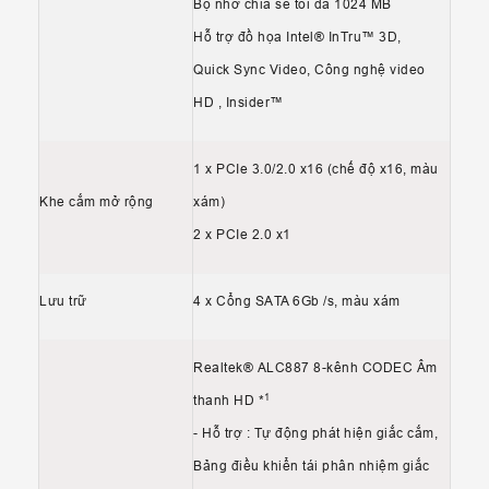
Bộ nhớ chia sẻ tối đa 1024 MB
Hỗ trợ đồ họa Intel® InTru™ 3D,
Quick Sync Video, Công nghệ video
HD , Insider™
1 x PCIe 3.0/2.0 x16 (chế độ x16, màu
Khe cắm mở rộng
xám)
2 x PCIe 2.0 x1
Lưu trữ
4 x Cổng SATA 6Gb /s, màu xám
Realtek® ALC887 8-kênh CODEC Âm
1
thanh HD *
- Hỗ trợ : Tự động phát hiện giắc cắm,
Bảng điều khiển tái phân nhiệm giắc