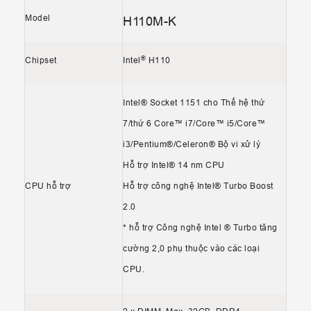
Model
H110M-K
®
Chipset
Intel
H110
Intel® Socket 1151 cho Thế hệ thứ
7/thứ 6 Core™ i7/Core™ i5/Core™
i3/Pentium®/Celeron® Bộ vi xử lý
Hỗ trợ Intel® 14 nm CPU
CPU hỗ trợ
Hỗ trợ công nghệ Intel® Turbo Boost
2.0
* hỗ trợ Công nghệ Intel ® Turbo tăng
cường 2,0 phụ thuộc vào các loại
CPU.