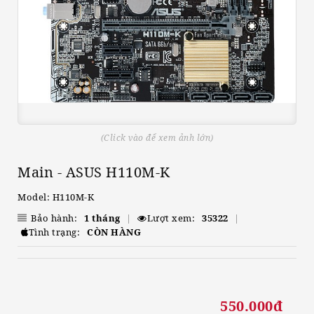
(Click vào để xem ảnh lớn)
Main - ASUS H110M-K
Model: H110M-K
Bảo hành:
1 tháng
|
Lượt xem:
35322
|
Tình trạng:
CÒN HÀNG
550.000đ