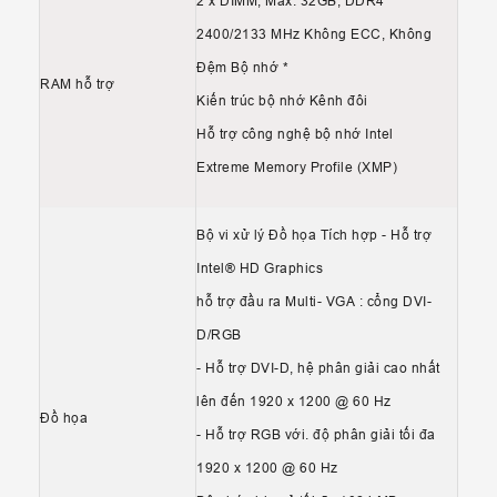
2 x DIMM, Max. 32GB, DDR4
2400/2133 MHz Không ECC, Không
Đệm Bộ nhớ *
RAM hỗ trợ
Kiến trúc bộ nhớ Kênh đôi
Hỗ trợ công nghệ bộ nhớ Intel
Extreme Memory Profile (XMP)
Bộ vi xử lý Đồ họa Tích hợp - Hỗ trợ
Intel® HD Graphics
hỗ trợ đầu ra Multi- VGA : cổng DVI-
D/RGB
- Hỗ trợ DVI-D, hệ phân giải cao nhất
lên đến 1920 x 1200 @ 60 Hz
Đồ họa
- Hỗ trợ RGB với. độ phân giải tối đa
1920 x 1200 @ 60 Hz