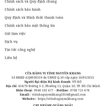
Chính sách và Quy định chung
Chính sách bảo hành
Quy định và Hình thức thanh toán
Chính sách bảo mật thông tin
Giờ làm việc
Dịch vụ
Tin tức công nghệ
Liên hệ
CỬA HÀNG VI TÍNH NGUYÊN KHANG
Số ĐKKD 41J8030559 do UBND Q.10 cấp ngày 10/03/2021
Người đại diện Hộ kinh doanh
: VÕ ĐÔ
Địa chỉ
: 458/70 Đường 3-2, Phường 12, Quận 10, TP. Hồ Chí Minh
Điện thoại
:
0946 102 477
-
Hotline
:
0708 715 678
Email:
:
vitinhnguyenkhang2016@gmail.com
Website:
:
https://vitinhnguyenkhang.com
CHI NHÁNH QUẢNG NGÃI