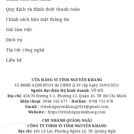
Quy định và Hình thức thanh toán
Chính sách bảo mật thông tin
Giờ làm việc
Dịch vụ
Tin tức công nghệ
Liên hệ
CỬA HÀNG VI TÍNH NGUYÊN KHANG
Số ĐKKD 41J8030559 do UBND Q.10 cấp ngày 10/03/2021
Người đại diện Hộ kinh doanh
: VÕ ĐÔ
Địa chỉ
: 458/70 Đường 3-2, Phường 12, Quận 10, TP. Hồ Chí Minh
Điện thoại
:
0946 102 477
-
Hotline
:
0708 715 678
Email:
:
vitinhnguyenkhang2016@gmail.com
Website:
:
https://vitinhnguyenkhang.com
CHI NHÁNH QUẢNG NGÃI
CÔNG TY TNHH VI TÍNH NGUYÊN KHANG
Địa chỉ
: 401 Lê Lợi, Phường Nghĩa Lộ, TP. Quảng Ngãi