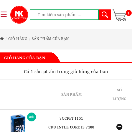
1
GIỎ HÀNG
SẢN PHẨM CỦA BẠN
GIỎ HÀNG CỦA BẠN
Có 1 sản phẩm trong giỏ hàng của bạn
SỐ
SẢN PHẨM
LƯỢNG
MỚI
SOCKET 1151
CPU INTEL CORE I3 7100