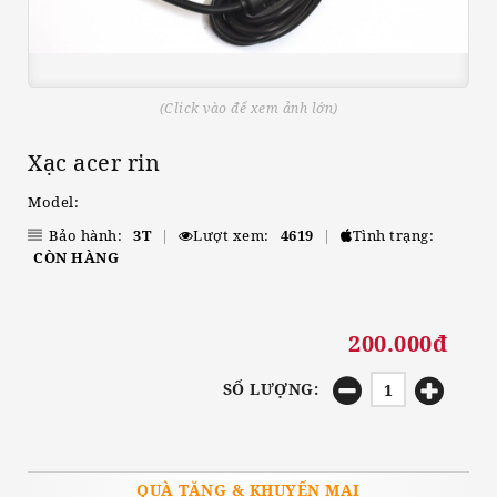
(Click vào để xem ảnh lớn)
Xạc acer rin
Model:
Bảo hành:
3T
|
Lượt xem:
4619
|
Tình trạng:
CÒN HÀNG
200.000đ
SỐ LƯỢNG:
QUÀ TẶNG & KHUYẾN MẠI