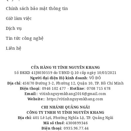
Chính sách bảo mật thông tin
Giờ làm việc
Dịch vụ
Tin tức công nghệ
Liên hệ
CỬA HÀNG VI TÍNH NGUYÊN KHANG
Số ĐKKD 41J8030559 do UBND Q.10 cấp ngày 10/03/2021
Người đại diện Hộ kinh doanh
: VÕ ĐÔ
Địa chỉ
: 458/70 Đường 3-2, Phường 12, Quận 10, TP. Hồ Chí Minh
Điện thoại
:
0946 102 477
-
Hotline
:
0708 715 678
Email:
:
vitinhnguyenkhang2016@gmail.com
Website:
:
https://vitinhnguyenkhang.com
CHI NHÁNH QUẢNG NGÃI
CÔNG TY TNHH VI TÍNH NGUYÊN KHANG
Địa chỉ
: 401 Lê Lợi, Phường Nghĩa Lộ, TP. Quảng Ngãi
Mã số thuế
: 4300899346
Điện thoại
:
0935.96.77.44