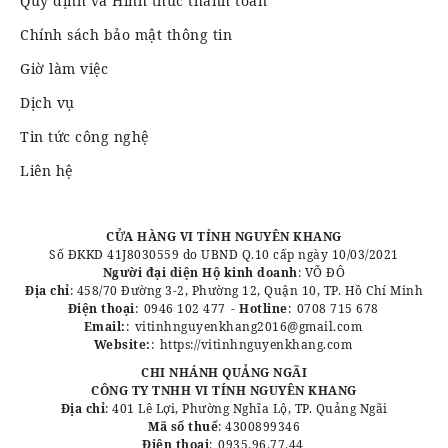
Quy định và Hình thức thanh toán
Chính sách bảo mật thông tin
Giờ làm việc
Dịch vụ
Tin tức công nghệ
Liên hệ
CỬA HÀNG VI TÍNH NGUYÊN KHANG
Số ĐKKD 41J8030559 do UBND Q.10 cấp ngày 10/03/2021
Người đại diện Hộ kinh doanh
: VÕ ĐÔ
Địa chỉ
: 458/70 Đường 3-2, Phường 12, Quận 10, TP. Hồ Chí Minh
Điện thoại
:
0946 102 477
-
Hotline
:
0708 715 678
Email:
:
vitinhnguyenkhang2016@gmail.com
Website:
:
https://vitinhnguyenkhang.com
CHI NHÁNH QUẢNG NGÃI
CÔNG TY TNHH VI TÍNH NGUYÊN KHANG
Địa chỉ
: 401 Lê Lợi, Phường Nghĩa Lộ, TP. Quảng Ngãi
Mã số thuế
: 4300899346
Điện thoại
:
0935.96.77.44