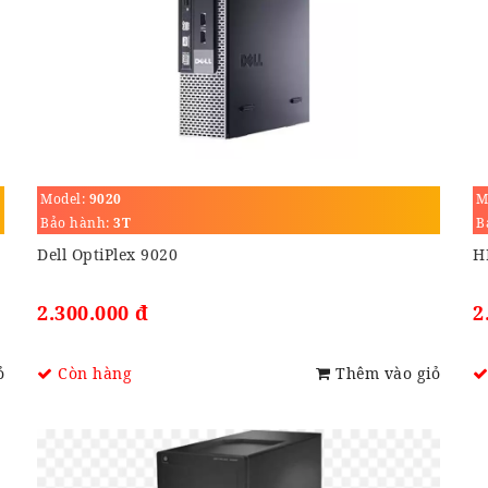
Model:
9020
M
Bảo hành:
3T
B
Dell OptiPlex 9020
H
2.300.000 đ
2
ỏ
Còn hàng
Thêm vào giỏ