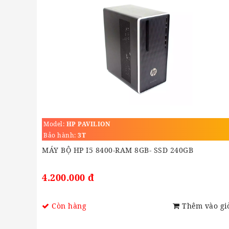
Model:
HP PAVILION
Bảo hành:
3T
MÁY BỘ HP I5 8400-RAM 8GB- SSD 240GB
4.200.000 đ
Còn hàng
Thêm vào gi