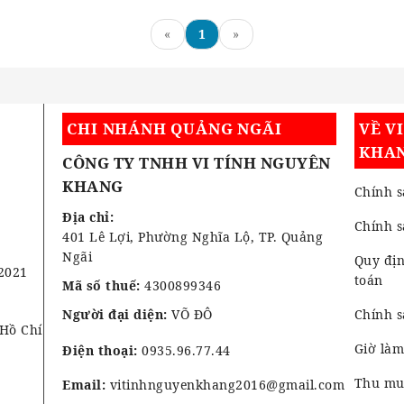
«
1
»
CHI NHÁNH QUẢNG NGÃI
VỀ V
KHA
CÔNG TY TNHH VI TÍNH NGUYÊN
KHANG
Chính s
Địa chỉ:
Chính 
401 Lê Lợi, Phường Nghĩa Lộ, TP. Quảng
Ngãi
Quy địn
2021
toán
Mã số thuế:
4300899346
Người đại diện:
VÕ ĐÔ
Chính s
 Hồ Chí
Giờ làm
Điện thoại:
0935.96.77.44
Thu mua
Email:
vitinhnguyenkhang2016@gmail.com