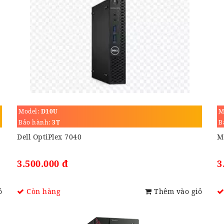
Model:
D10U
M
Bảo hành:
3T
B
Dell OptiPlex 7040
M
3.500.000 đ
3
ỏ
Còn hàng
Thêm vào giỏ