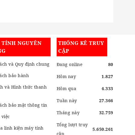
I TÍNH NGUYÊN
THỐNG KÊ TRUY
NG
CẬP
ách và Quy định chung
Đang online
80
sách bảo hành
Hôm nay
1.827
h và Hình thức thanh
Hôm qua
4.333
Tuần này
27.366
ách bảo mật thông tin
Tháng này
32.759
 việc
Tổng lượt truy
 linh kiện máy tính
5.650.261
cập