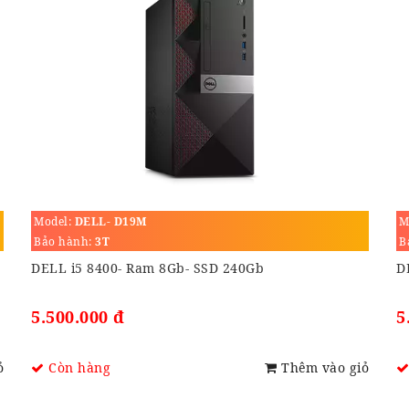
Model:
DELL- D19M
M
Bảo hành:
3T
B
DELL i5 8400- Ram 8Gb- SSD 240Gb
D
5.500.000 đ
5
ỏ
Còn hàng
Thêm vào giỏ