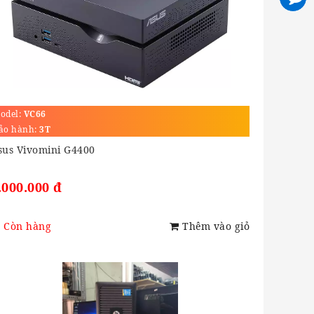
odel:
VC66
ảo hành:
3T
sus Vivomini G4400
.000.000 đ
Còn hàng
Thêm vào giỏ