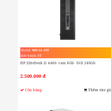
Model:
800 G1 SFF
Bảo hành:
3T
HP EliteDesk i5 4460- ram 8Gb- SSD 240Gb
2.500.000 đ
Còn hàng
Thêm vào gi