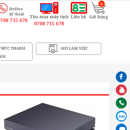
0
Hotline
kỹ thuật
Thu mua máy tính
Liên hệ
Giỏ hàng
0708 715 678
0708 715 678
THỨC THANH
GIỜ LÀM VIỆC
ÁN