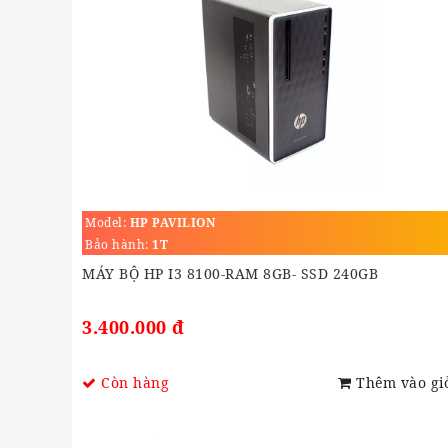
Model:
HP PAVILION
Bảo hành:
1T
MÁY BỘ HP I3 8100-RAM 8GB- SSD 240GB
3.400.000 đ
Còn hàng
Thêm vào gi