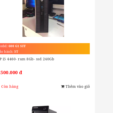
odel:
600 G1 SFF
ảo hành:
3T
P i5 4460- ram 8Gb- ssd 240Gb
.500.000 đ
Còn hàng
Thêm vào giỏ