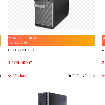
Model:
DELL -3020
M
Bảo hành:
3T
B
DELL OPTIPLEX
A
1.100.000 đ
2
ỏ
Còn hàng
Thêm vào giỏ