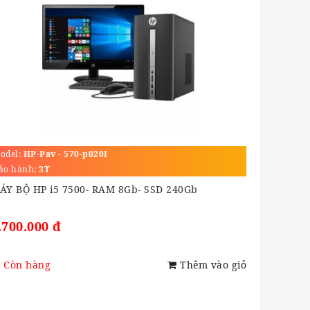
odel:
HP-Pav - 570-p020I
ảo hành:
3T
ÁY BỘ HP i5 7500- RAM 8Gb- SSD 240Gb
.700.000 đ
Còn hàng
Thêm vào giỏ