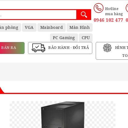
Hotline
mua hàng
0946 102 477
ăn phòng
VGA
Mainboard
Màn Hình
PC Gaming
CPU
 BÁN RA
BẢO HÀNH - ĐỔI TRẢ
HÌNH 
TO