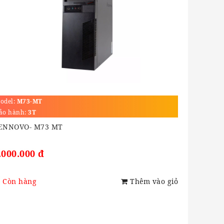
odel:
M73-MT
ảo hành:
3T
ENNOVO- M73 MT
.000.000 đ
Còn hàng
Thêm vào giỏ