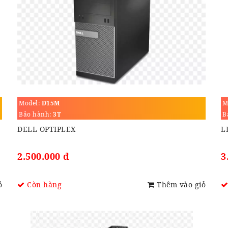
Model:
D15M
M
Bảo hành:
3T
B
DELL OPTIPLEX
L
2.500.000 đ
3
ỏ
Còn hàng
Thêm vào giỏ