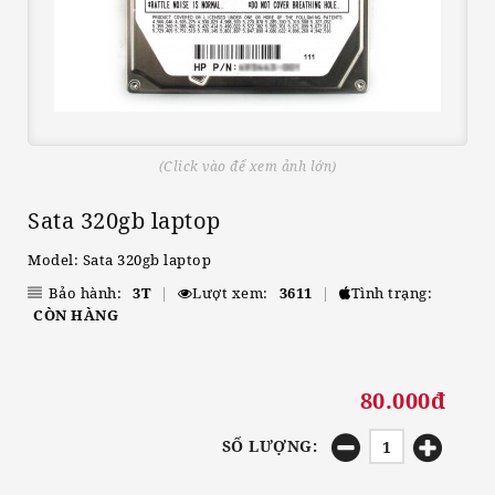
(Click vào để xem ảnh lớn)
Sata 320gb laptop
Model: Sata 320gb laptop
Bảo hành:
3T
|
Lượt xem:
3611
|
Tình trạng:
CÒN HÀNG
80.000đ
SỐ LƯỢNG: