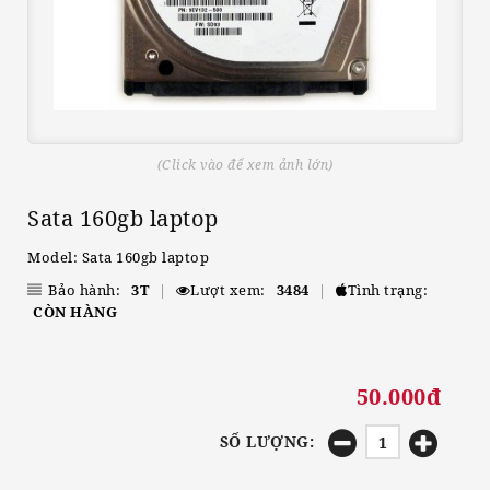
(Click vào để xem ảnh lớn)
Sata 160gb laptop
Model: Sata 160gb laptop
Bảo hành:
3T
|
Lượt xem:
3484
|
Tình trạng:
CÒN HÀNG
50.000đ
SỐ LƯỢNG: