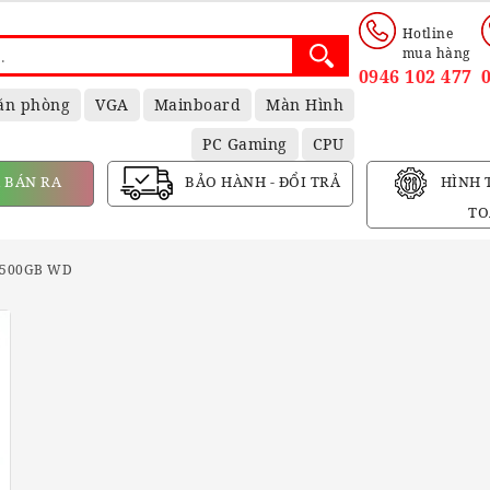
Hotline
mua hàng
0946 102 477
ăn phòng
VGA
Mainboard
Màn Hình
PC Gaming
CPU
 BÁN RA
BẢO HÀNH - ĐỔI TRẢ
HÌNH 
TO
500GB WD