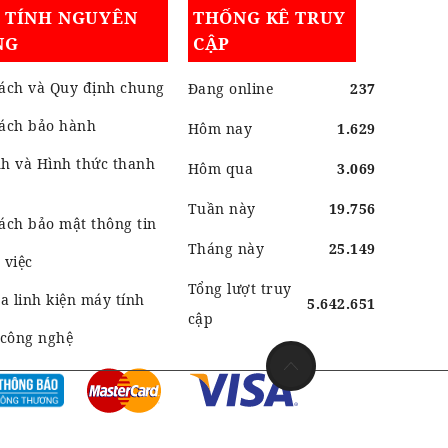
I TÍNH NGUYÊN
THỐNG KÊ TRUY
NG
CẬP
ách và Quy định chung
Đang online
237
sách bảo hành
Hôm nay
1.629
h và Hình thức thanh
Hôm qua
3.069
Tuần này
19.756
ách bảo mật thông tin
Tháng này
25.149
 việc
Tổng lượt truy
 linh kiện máy tính
5.642.651
cập
 công nghệ