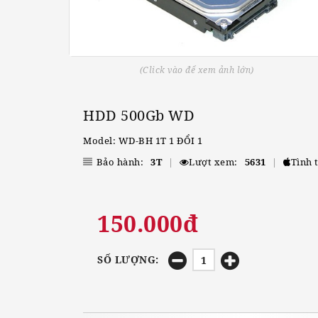
(Click vào để xem ảnh lớn)
HDD 500Gb WD
Model: WD-BH 1T 1 ĐỔI 1
Bảo hành:
3T
|
Lượt xem:
5631
|
Tình 
150.000đ
SỐ LƯỢNG: