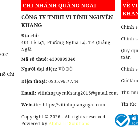
CHI NHÁNH QUẢNG NGÃI
VỀ V
KHA
CÔNG TY TNHH VI TÍNH NGUYÊN
KHANG
Chính s
Địa chỉ:
Chính 
401 Lê Lợi, Phường Nghĩa Lộ, TP. Quảng
Ngãi
Quy địn
2021
toán
Mã số thuế:
4300899346
Người đại diện:
VÕ ĐÔ
Chính s
 Hồ Chí
Giờ làm
Điện thoại:
0935.96.77.44
Thu mua
Email:
vitinhnguyenkhang2016@gmail.com
Tin tức
Website:
https://vitinhquangngai.com
Liên hệ
Copyright © 2026 - All rights reserved.
Powered by
Alpha IT Solutions