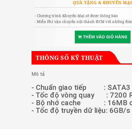
QUÀ TẶNG & KHUYẾN MẠ
- Chương trình Khuyến Mại sẽ được thông báo
- Miễn Phí vận chuyển nội thành HCM với những đơn 
THÊM VÀO GIỎ HÀNG
THÔNG SỐ KỸ THUẬT
Mô tả
- Chuẩn giao tiếp : SATA3
- Tốc độ vòng quay : 7200 
- Bộ nhớ cache : 16MB c
- Tốc độ truyền dữ liệu: 6GB/s