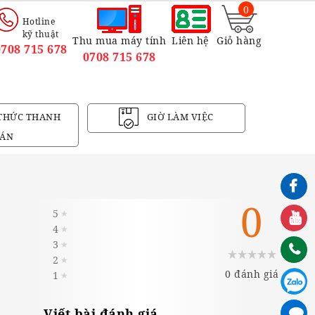
0
Hotline
kỹ thuật
Thu mua máy tính
Liên hệ
Giỏ hàng
0708 715 678
0708 715 678
THỨC THANH
GIỜ LÀM VIỆC
ÁN
0
5
★
4
★
3
★
2
★
0 đánh giá
1
★
Viết bài đánh giá