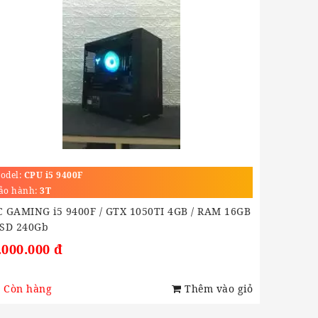
odel:
CPU i5 9400F
ảo hành:
3T
C GAMING i5 9400F / GTX 1050TI 4GB / RAM 16GB
SSD 240Gb
.000.000 đ
Còn hàng
Thêm vào giỏ