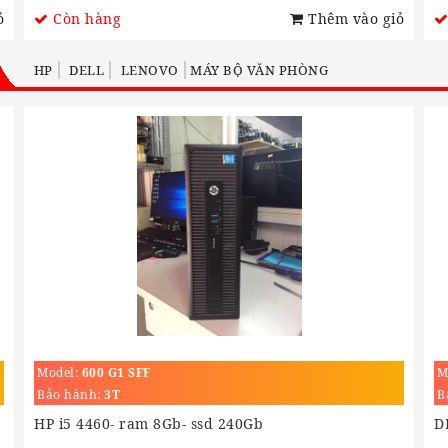
ỏ
Còn hàng
Thêm vào giỏ
HP
DELL
LENOVO
MÁY BỘ VĂN PHÒNG
Model:
600 G1 SFF
M
Bảo hành:
3T
B
HP i5 4460- ram 8Gb- ssd 240Gb
D