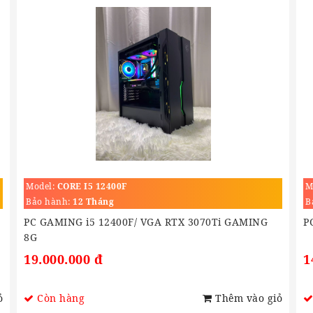
Model:
CORE I5 12400F
M
Bảo hành:
12 Tháng
B
PC GAMING i5 12400F/ VGA RTX 3070Ti GAMING
P
8G
19.000.000 đ
1
ỏ
Còn hàng
Thêm vào giỏ