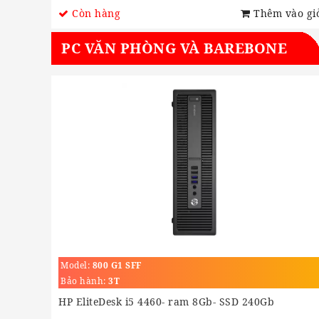
Còn hàng
Thêm vào gi
PC VĂN PHÒNG VÀ BAREBONE
Model:
800 G1 SFF
Bảo hành:
3T
HP EliteDesk i5 4460- ram 8Gb- SSD 240Gb