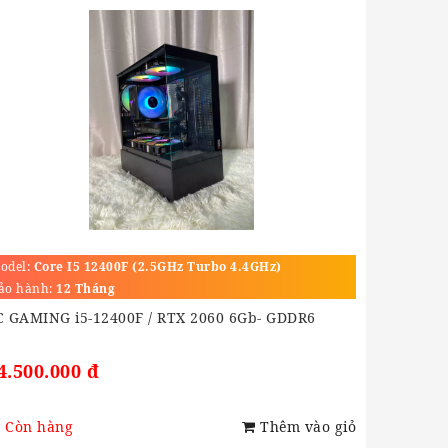
odel:
Core I5 12400F (2.5GHz Turbo 4.4GHz)
ảo hành:
12 Tháng
C GAMING i5-12400F / RTX 2060 6Gb- GDDR6
4.500.000 đ
Còn hàng
Thêm vào giỏ