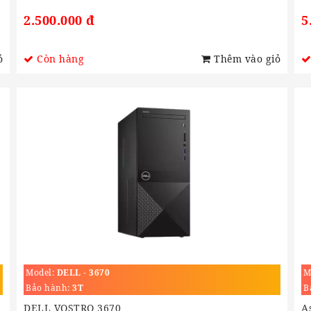
2.500.000 đ
5
ỏ
Còn hàng
Thêm vào giỏ
Model:
DELL - 3670
M
Bảo hành:
3T
B
DELL VOSTRO 3670
A