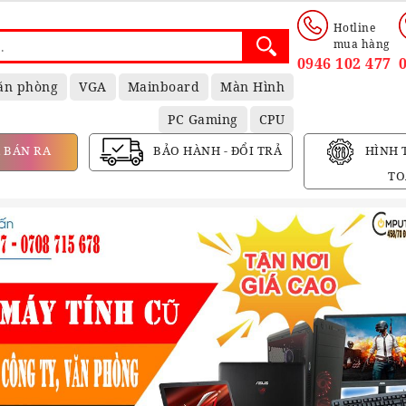
Hotline
mua hàng
0946 102 477
ăn phòng
VGA
Mainboard
Màn Hình
PC Gaming
CPU
 BÁN RA
BẢO HÀNH - ĐỔI TRẢ
HÌNH 
TO