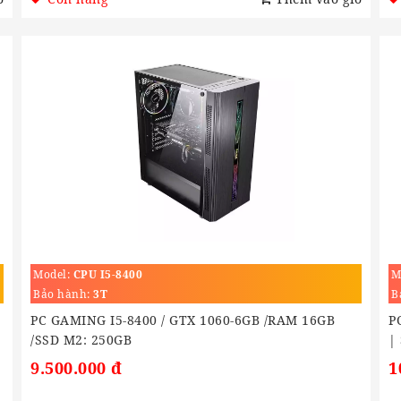
Model:
CPU I5-8400
M
Bảo hành:
3T
B
/
PC GAMING I5-8400 / GTX 1060-6GB /RAM 16GB
P
/SSD M2: 250GB
|
9.500.000 đ
1