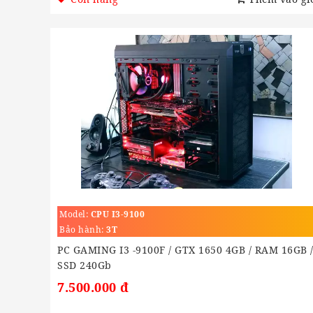
Model:
CPU I3-9100
Bảo hành:
3T
PC GAMING I3 -9100F / GTX 1650 4GB / RAM 16GB 
SSD 240Gb
7.500.000 đ