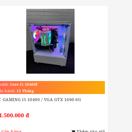
odel:
Core i5-10400F
ảo hành:
12 Tháng
C GAMING i5-10400 / VGA GTX 1660-6G
1.500.000 đ
Còn hàng
Thêm vào giỏ