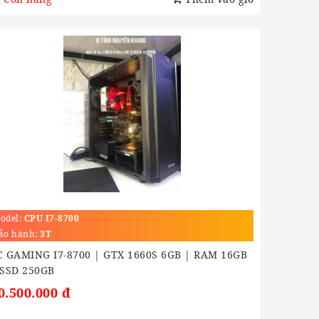
odel:
CPU I7-8700
ảo hành:
3T
C GAMING I7-8700 | GTX 1660S 6GB | RAM 16GB
 SSD 250GB
0.500.000 đ