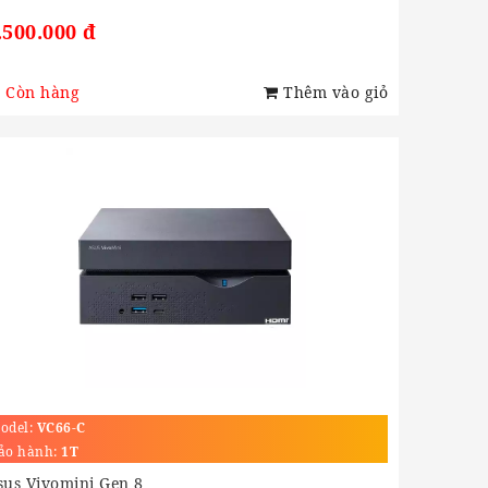
.500.000 đ
Còn hàng
Thêm vào giỏ
odel:
VC66-C
ảo hành:
1T
sus Vivomini Gen 8