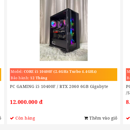
Model:
CORE i5 10400F (2.6GHz Turbo 4.4GHz)
M
Bảo hành:
12 Tháng
B
PC GAMING i5 10400F / RTX 2060 6GB Gigabyte
P
/
12.000.000 đ
8
ỏ
Còn hàng
Thêm vào giỏ