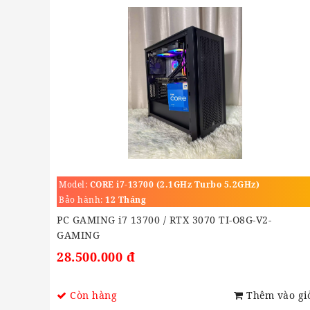
Model:
CORE i7-13700 (2.1GHz Turbo 5.2GHz)
Bảo hành:
12 Tháng
PC GAMING i7 13700 / RTX 3070 TI-O8G-V2-
GAMING
28.500.000 đ
Còn hàng
Thêm vào gi