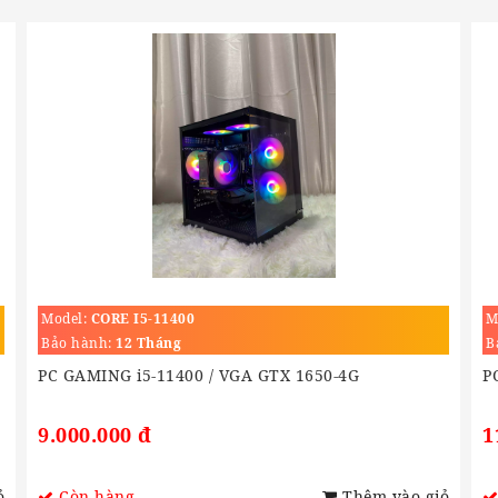
Model:
CORE I5-11400
M
Bảo hành:
12 Tháng
B
PC GAMING i5-11400 / VGA GTX 1650-4G
P
9.000.000 đ
1
ỏ
Còn hàng
Thêm vào giỏ