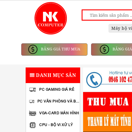
Máy bộ v
BẢNG GIÁ THU MUA
BẢNG GIÁ
DANH MỤC SẢN
PC GAMING GIÁ RẺ
PHẨM
PC VĂN PHÒNG VÀ BAREBONE
VGA-CARD MÀN HÌNH
CPU - BỘ VI XỬ LÝ