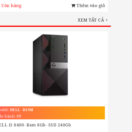
Còn hàng
Thêm vào giỏ
XEM TẤT CẢ +
odel:
DELL- D19M
ảo hành:
3T
ELL i5 8400- Ram 8Gb- SSD 240Gb