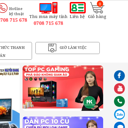
0
Hotline
kỹ thuật
Thu mua máy tính
Liên hệ
Giỏ hàng
0708 715 678
0708 715 678
THỨC THANH
GIỜ LÀM VIỆC
ÁN