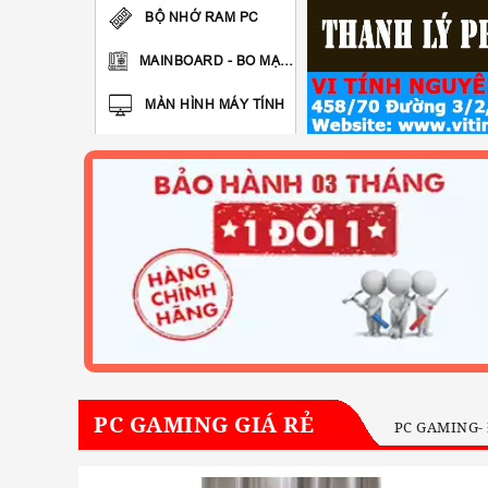
BỘ NHỚ RAM PC
MAINBOARD - BO MẠCH CHỦ
MÀN HÌNH MÁY TÍNH
Ổ CỨNG : HDD-SSD-M2 SATA
LINH KIỆN MÁY TÍNH BÀN
PC GAMING GIÁ RẺ
PC GAMING-