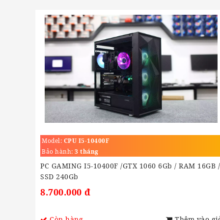
Model:
CPU I5-10400F
Bảo hành:
3 tháng
PC GAMING I5-10400F /GTX 1060 6Gb / RAM 16GB /
SSD 240Gb
8.700.000 đ
Còn hàng
Thêm vào gi