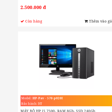
2.500.000 đ
Còn hàng
Thêm vào gi
Model:
HP-Pav - 570-p020I
Bảo hành:
3T
MÁY BỘ HP i5 7500- RAM 8Gb- SSD 240Gb