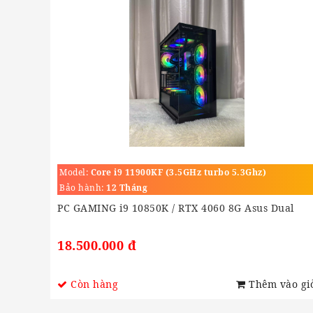
Model:
Core i9 11900KF (3.5GHz turbo 5.3Ghz)
Bảo hành:
12 Tháng
PC GAMING i9 10850K / RTX 4060 8G Asus Dual
18.500.000 đ
Còn hàng
Thêm vào gi