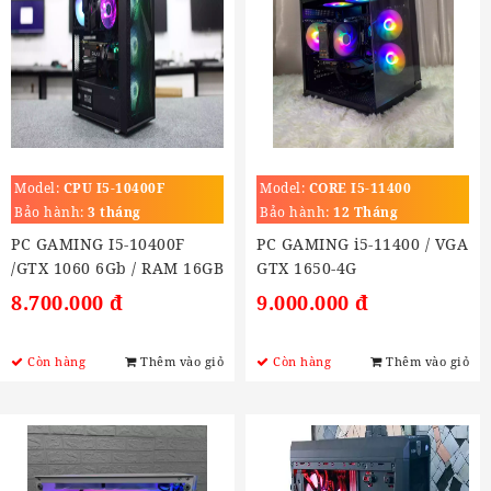
Model:
CPU I5-10400F
Model:
CORE I5-11400
Bảo hành:
3 tháng
Bảo hành:
12 Tháng
PC GAMING I5-10400F
PC GAMING i5-11400 / VGA
/GTX 1060 6Gb / RAM 16GB
GTX 1650-4G
/ SSD 240Gb
8.700.000 đ
9.000.000 đ
Còn hàng
Thêm vào giỏ
Còn hàng
Thêm vào giỏ