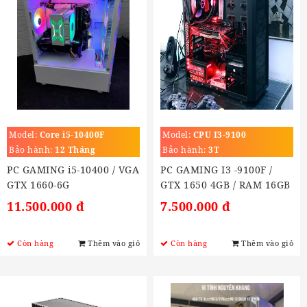
Model:
Core i5-10400F
Model:
CPU I3-9100
Bảo hành:
12 Tháng
Bảo hành:
3T
PC GAMING i5-10400 / VGA
PC GAMING I3 -9100F /
GTX 1660-6G
GTX 1650 4GB / RAM 16GB
/ SSD 240Gb
11.500.000 đ
7.500.000 đ
Còn hàng
Thêm vào giỏ
Còn hàng
Thêm vào giỏ