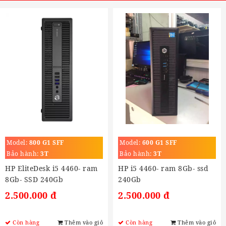
Model:
800 G1 SFF
Model:
600 G1 SFF
Bảo hành:
3T
Bảo hành:
3T
HP EliteDesk i5 4460- ram
HP i5 4460- ram 8Gb- ssd
8Gb- SSD 240Gb
240Gb
2.500.000 đ
2.500.000 đ
Còn hàng
Thêm vào giỏ
Còn hàng
Thêm vào giỏ