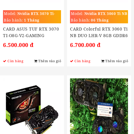
Model:
Nvidia RTX 3070 Ti-
Model:
Nvidia RTX 3060 Ti NB
O8G-V2-GAMING
DUO LHR-V 8GB GDDR6
Bảo hành:
1 Tháng
Bảo hành:
06 Tháng
CARD ASUS TUF RTX 3070
CARD Colorful RTX 3060 Ti
TI-O8G-V2-GAMING
NB DUO LHR-V 8GB GDDR6
6.500.000 đ
6.700.000 đ
Còn hàng
Thêm vào giỏ
Còn hàng
Thêm vào giỏ