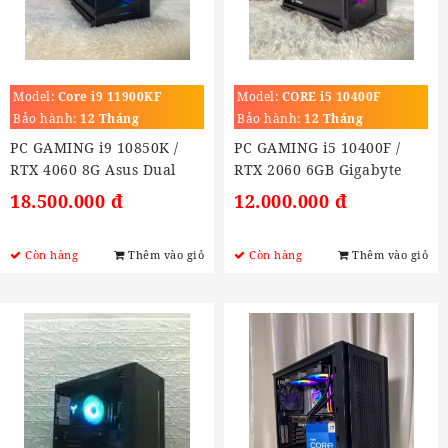
Model:
Core i9 11900KF
Model:
CORE i5 10400F
(3.5GHz turbo 5.3Ghz)
(2.6GHz Turbo 4.4GHz)
Bảo hành:
12 Tháng
Bảo hành:
12 Tháng
PC GAMING i9 10850K /
PC GAMING i5 10400F /
RTX 4060 8G Asus Dual
RTX 2060 6GB Gigabyte
18.500.000 đ
12.000.000 đ
Còn hàng
Thêm vào giỏ
Còn hàng
Thêm vào giỏ