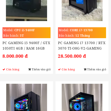
Model:
CPU i5 9400F
Model:
CORE i7-13700
(2.1GHz Turbo 5.2GHz)
Bảo hành:
3T
Bảo hành:
12 Tháng
PC GAMING i5 9400F / GTX
PC GAMING i7 13700 / RTX
1050TI 4GB / RAM 16GB
3070 TI-O8G-V2-GAMING
/SSD 240Gb
8.000.000 đ
28.500.000 đ
Còn hàng
Thêm vào giỏ
Còn hàng
Thêm vào giỏ