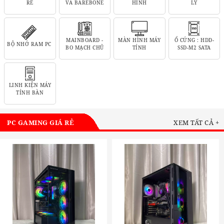
RẺ
VÀ BAREBONE
HÌNH
LÝ
MAINBOARD -
MÀN HÌNH MÁY
Ổ CỨNG : HDD-
BỘ NHỚ RAM PC
BO MẠCH CHỦ
TÍNH
SSD-M2 SATA
LINH KIỆN MÁY
TÍNH BÀN
PC GAMING GIÁ RẺ
XEM TẤT CẢ +