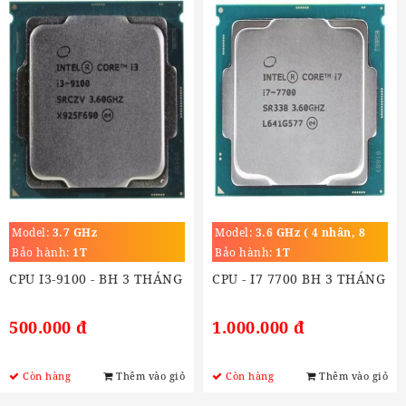
Model:
3.7 GHz
Model:
3.6 GHz ( 4 nhân, 8
luồng)
Bảo hành:
1T
Bảo hành:
1T
CPU I3-9100 - BH 3 THÁNG
CPU - I7 7700 BH 3 THÁNG
500.000 đ
1.000.000 đ
Còn hàng
Thêm vào giỏ
Còn hàng
Thêm vào giỏ