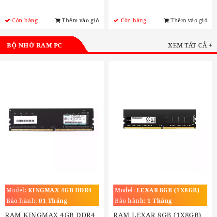
Còn hàng
Thêm vào giỏ
Còn hàng
Thêm vào giỏ
BỘ NHỚ RAM PC
XEM TẤT CẢ +
Model:
KINGMAX 4GB DDR4
Model:
LEXAR 8GB (1X8GB)
BUS 2666MHZ
DDR4 3200MHZ
Bảo hành:
01 Tháng
Bảo hành:
1 Tháng
RAM KINGMAX 4GB DDR4
RAM LEXAR 8GB (1X8GB)