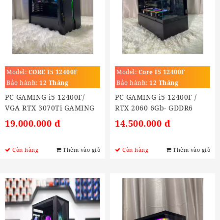
Model:
CORE I5 12400F
Model:
Core I5 12400F
(2.5GHz Turbo 4.4GHz)
Bảo hành:
12 Tháng
Bảo hành:
12 Tháng
PC GAMING i5 12400F/
PC GAMING i5-12400F /
VGA RTX 3070Ti GAMING
RTX 2060 6Gb- GDDR6
8G
19.000.000 đ
14.500.000 đ
Còn hàng
Thêm vào giỏ
Còn hàng
Thêm vào giỏ