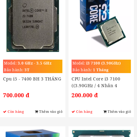
Model:
3.0 GHz - 3.5 GHz
Model:
i3 7100 (3.90GHz)
Bảo hành:
3T
Bảo hành:
1 Tháng
Cpu i5 - 7400 BH 3 THÁNG
CPU Intel Core i3 7100
((3.90GHz / 4 Nhân 4
Luồng, 3MB) (Socket LGA
700.000 đ
200.000 đ
1151)
Còn hàng
Thêm vào giỏ
Còn hàng
Thêm vào giỏ