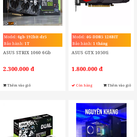
Model:
6gb-192bit-dr5
Model:
4G-DDR5 128BIT
Bảo hành:
1T
Bảo hành:
1 tháng
ASUS STRIX 1060 6Gb
ASUS GTX 1050ti
2.300.000 đ
1.800.000 đ
Thêm vào giỏ
Còn hàng
Thêm vào giỏ