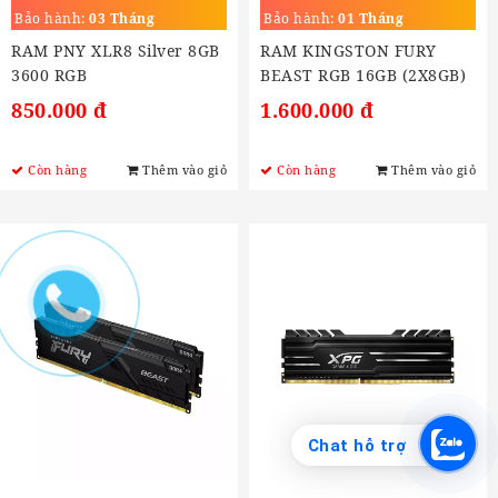
3200 RGB
BEAST RGB 16GB
Bảo hành:
03 Tháng
Bảo hành:
01 Tháng
RAM PNY XLR8 Silver 8GB
RAM KINGSTON FURY
3600 RGB
BEAST RGB 16GB (2X8GB)
DDR4 3200MHZ
850.000 đ
1.600.000 đ
Còn hàng
Thêm vào giỏ
Còn hàng
Thêm vào giỏ
Chat hỗ trợ