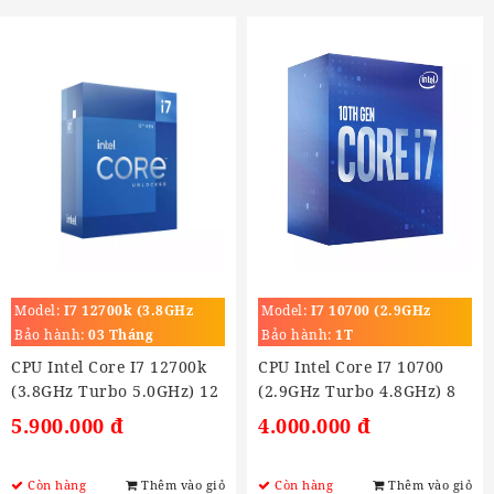
Model:
I7 12700k (3.8GHz
Model:
I7 10700 (2.9GHz
Turbo 5.0GHz)
Turbo 4.8GHz)
Bảo hành:
03 Tháng
Bảo hành:
1T
CPU Intel Core I7 12700k
CPU Intel Core I7 10700
(3.8GHz Turbo 5.0GHz) 12
(2.9GHz Turbo 4.8GHz) 8
Nhân 20 Luồng, Cache
Nhân 16 Luồng,16MB,
5.900.000 đ
4.000.000 đ
25MB, Socket LGA 1700)
Socket LGA 1200)
Còn hàng
Thêm vào giỏ
Còn hàng
Thêm vào giỏ