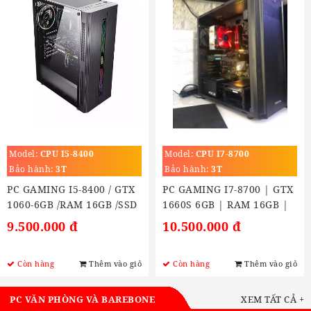
Model:
CPU I5-8400
Model:
CPU I7-8700
Bảo hành:
3T
Bảo hành:
3T
PC GAMING I5-8400 / GTX
PC GAMING I7-8700 | GTX
1060-6GB /RAM 16GB /SSD
1660S 6GB | RAM 16GB |
M2: 250GB
SSD 250GB
9.500.000 đ
10.500.000 đ
Còn hàng
Thêm vào giỏ
Còn hàng
Thêm vào giỏ
PC VĂN PHÒNG VÀ BAREBONE
XEM TẤT CẢ +