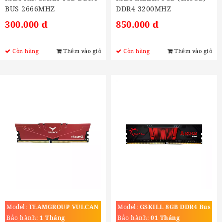
BUS 2666MHZ
DDR4 3200MHZ
300.000 đ
850.000 đ
Còn hàng
Thêm vào giỏ
Còn hàng
Thêm vào giỏ
Model:
TEAMGROUP VULCAN
Model:
GSKILL 8GB DDR4 Bus
Z 8GB (1X8GB) DDR4
2666MHZ
Bảo hành:
1 Tháng
Bảo hành:
01 Tháng