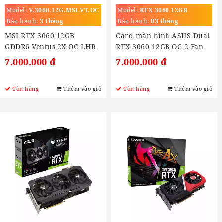
Model:
V.3060.12G.MSI.VT.OC
Model:
RTX 3060 12GB
Bảo hành:
3 tháng
Bảo hành:
03 tháng
MSI RTX 3060 12GB
Card màn hình ASUS Dual
GDDR6 Ventus 2X OC LHR
RTX 3060 12GB OC 2 Fan
V2 (DUAL-RTX3060-O12G-
7.000.000 đ
7.000.000 đ
V2)
Còn hàng
Thêm vào giỏ
Còn hàng
Thêm vào giỏ