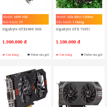
Model:
1060 3Gb
Model:
2Gb ddr5 128but
Bảo hành:
3T
Bảo hành:
1 tháng
Gigabyte GTX1060 3Gb
Gigabyte GTX 750Ti
1.900.000 đ
1.100.000 đ
Còn hàng
Thêm vào giỏ
Còn hàng
Thêm vào giỏ