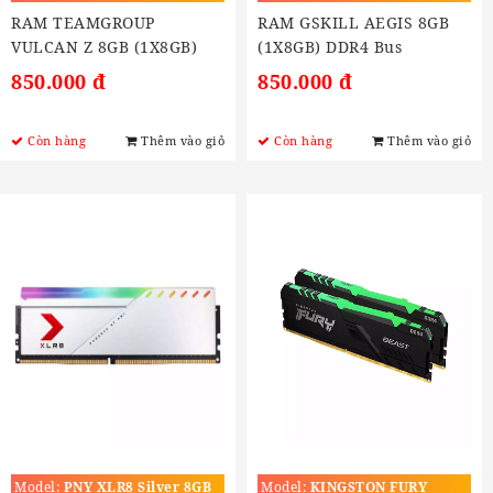
3200MHZ
RAM TEAMGROUP
RAM GSKILL AEGIS 8GB
VULCAN Z 8GB (1X8GB)
(1X8GB) DDR4 Bus
DDR4 3200MHZ
2666MHZ)
850.000 đ
850.000 đ
Còn hàng
Thêm vào giỏ
Còn hàng
Thêm vào giỏ
Model:
PNY XLR8 Silver 8GB
Model:
KINGSTON FURY