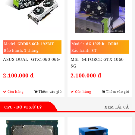
Model:
GDDR5 6Gb 192BIT
Model:
-6G 192bit - DRR5
Bảo hành:
1 tháng
Bảo hành:
3T
ASUS DUAL- GTX1060-06G
MSI -GEFORCE-GTX 1060-
6G
2.100.000 đ
2.100.000 đ
Còn hàng
Thêm vào giỏ
Còn hàng
Thêm vào giỏ
CPU - BỘ VI XỬ LÝ
XEM TẤT CẢ +