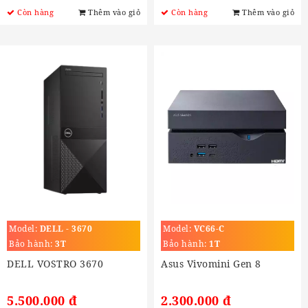
Còn hàng
Thêm vào giỏ
Còn hàng
Thêm vào giỏ
Model:
DELL - 3670
Model:
VC66-C
Bảo hành:
3T
Bảo hành:
1T
DELL VOSTRO 3670
Asus Vivomini Gen 8
5.500.000 đ
2.300.000 đ