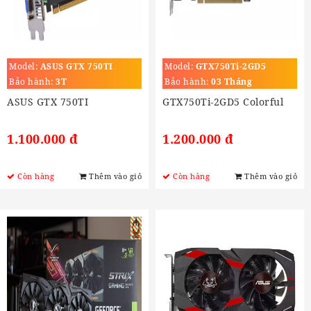
Model:
ASUS GTX 750TI
Model:
GTX750Ti-2GD5
Bảo hành:
3T
Bảo hành:
03 Tháng
ASUS GTX 750TI
GTX750Ti-2GD5 Colorful
1.100.000 đ
1.200.000 đ
Còn hàng
Thêm vào giỏ
Còn hàng
Thêm vào giỏ