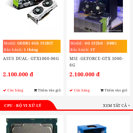
Model:
GDDR5 6Gb 192BIT
Model:
-6G 192bit - DRR5
Bảo hành:
1 tháng
Bảo hành:
3T
ASUS DUAL- GTX1060-06G
MSI -GEFORCE-GTX 1060-
6G
2.100.000 đ
2.100.000 đ
Còn hàng
Thêm vào giỏ
Còn hàng
Thêm vào giỏ
CPU - BỘ VI XỬ LÝ
XEM TẤT CẢ +