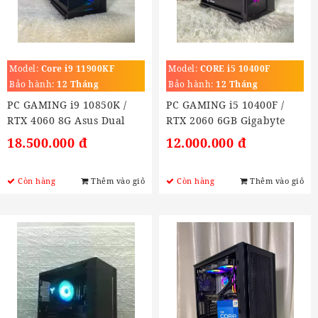
Model:
Core i9 11900KF
Model:
CORE i5 10400F
(3.5GHz turbo 5.3Ghz)
(2.6GHz Turbo 4.4GHz)
Bảo hành:
12 Tháng
Bảo hành:
12 Tháng
PC GAMING i9 10850K /
PC GAMING i5 10400F /
RTX 4060 8G Asus Dual
RTX 2060 6GB Gigabyte
18.500.000 đ
12.000.000 đ
Còn hàng
Thêm vào giỏ
Còn hàng
Thêm vào giỏ