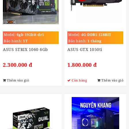
Model:
6gb-192bit-dr5
Model:
4G-DDR5 128BIT
Bảo hành:
1T
Bảo hành:
1 tháng
ASUS STRIX 1060 6Gb
ASUS GTX 1050ti
2.300.000 đ
1.800.000 đ
Thêm vào giỏ
Còn hàng
Thêm vào giỏ