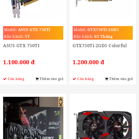
Model:
ASUS GTX 750TI
Model:
GTX750Ti-2GD5
Bảo hành:
3T
Bảo hành:
03 Tháng
ASUS GTX 750TI
GTX750Ti-2GD5 Colorful
1.100.000 đ
1.200.000 đ
Còn hàng
Thêm vào giỏ
Còn hàng
Thêm vào giỏ