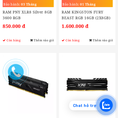
3200 RGB
BEAST RGB 16GB
Bảo hành:
03 Tháng
Bảo hành:
01 Tháng
RAM PNY XLR8 Silver 8GB
RAM KINGSTON FURY
3600 RGB
BEAST RGB 16GB (2X8GB)
DDR4 3200MHZ
850.000 đ
1.600.000 đ
Còn hàng
Thêm vào giỏ
Còn hàng
Thêm vào giỏ
Chat hỗ trợ