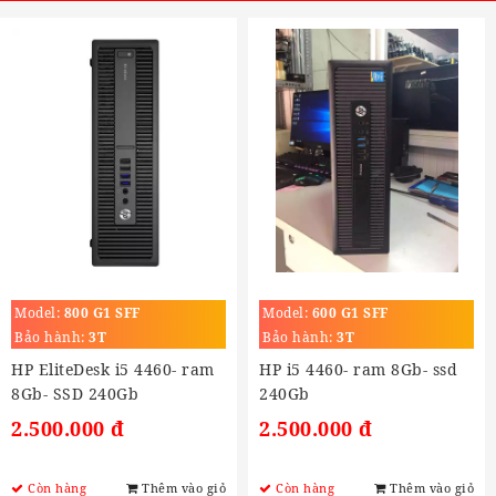
Model:
800 G1 SFF
Model:
600 G1 SFF
Bảo hành:
3T
Bảo hành:
3T
HP EliteDesk i5 4460- ram
HP i5 4460- ram 8Gb- ssd
8Gb- SSD 240Gb
240Gb
2.500.000 đ
2.500.000 đ
Còn hàng
Thêm vào giỏ
Còn hàng
Thêm vào giỏ