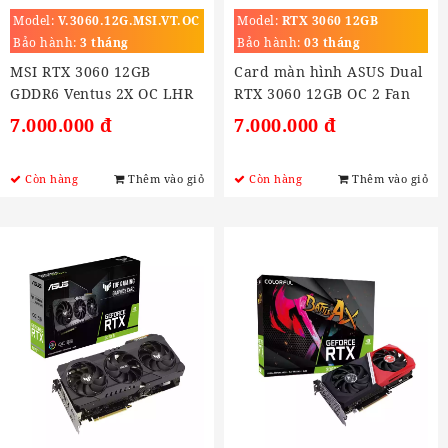
Model:
V.3060.12G.MSI.VT.OC
Model:
RTX 3060 12GB
Bảo hành:
3 tháng
Bảo hành:
03 tháng
MSI RTX 3060 12GB
Card màn hình ASUS Dual
GDDR6 Ventus 2X OC LHR
RTX 3060 12GB OC 2 Fan
V2 (DUAL-RTX3060-O12G-
7.000.000 đ
7.000.000 đ
V2)
Còn hàng
Thêm vào giỏ
Còn hàng
Thêm vào giỏ