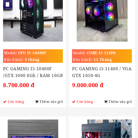
Model:
CPU I5-10400F
Model:
CORE I5-11400
Bảo hành:
3 tháng
Bảo hành:
12 Tháng
PC GAMING I5-10400F
PC GAMING i5-11400 / VGA
/GTX 1060 6Gb / RAM 16GB
GTX 1650-4G
/ SSD 240Gb
8.700.000 đ
9.000.000 đ
Còn hàng
Thêm vào giỏ
Còn hàng
Thêm vào giỏ