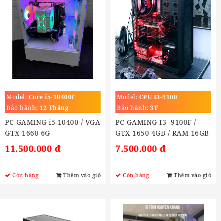
Model:
Core i5-10400F
Model:
CPU I3-9100
Bảo hành:
12 Tháng
Bảo hành:
3T
PC GAMING i5-10400 / VGA
PC GAMING I3 -9100F /
GTX 1660-6G
GTX 1650 4GB / RAM 16GB
/ SSD 240Gb
11.500.000 đ
7.500.000 đ
Còn hàng
Thêm vào giỏ
Còn hàng
Thêm vào giỏ