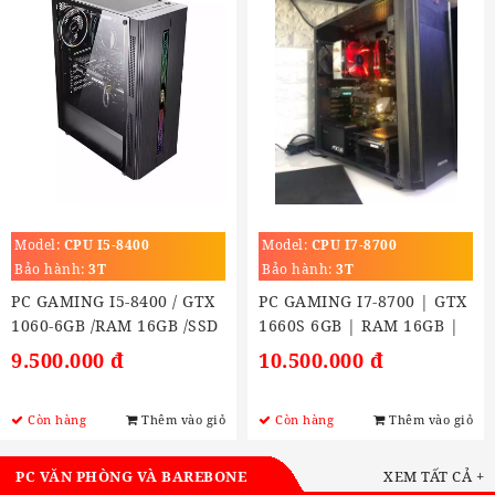
Model:
CPU I5-8400
Model:
CPU I7-8700
Bảo hành:
3T
Bảo hành:
3T
PC GAMING I5-8400 / GTX
PC GAMING I7-8700 | GTX
1060-6GB /RAM 16GB /SSD
1660S 6GB | RAM 16GB |
M2: 250GB
SSD 250GB
9.500.000 đ
10.500.000 đ
Còn hàng
Thêm vào giỏ
Còn hàng
Thêm vào giỏ
PC VĂN PHÒNG VÀ BAREBONE
XEM TẤT CẢ +