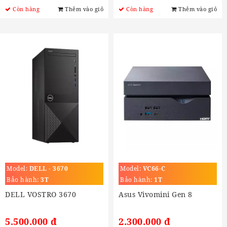
Còn hàng
Thêm vào giỏ
Còn hàng
Thêm vào giỏ
Model:
DELL - 3670
Model:
VC66-C
Bảo hành:
3T
Bảo hành:
1T
DELL VOSTRO 3670
Asus Vivomini Gen 8
5.500.000 đ
2.300.000 đ