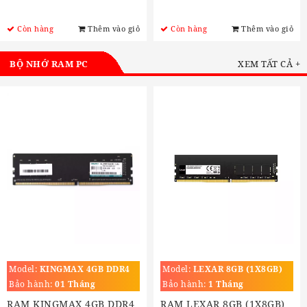
Còn hàng
Thêm vào giỏ
Còn hàng
Thêm vào giỏ
BỘ NHỚ RAM PC
XEM TẤT CẢ +
Model:
KINGMAX 4GB DDR4
Model:
LEXAR 8GB (1X8GB)
BUS 2666MHZ
DDR4 3200MHZ
Bảo hành:
01 Tháng
Bảo hành:
1 Tháng
RAM KINGMAX 4GB DDR4
RAM LEXAR 8GB (1X8GB)