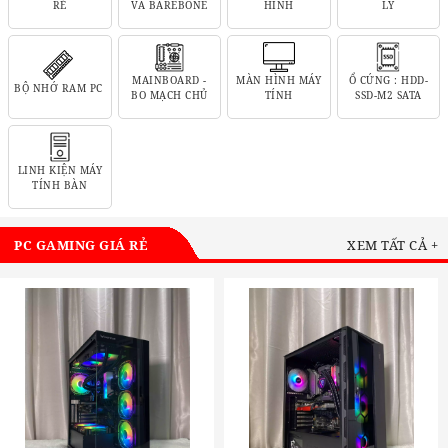
RẺ
VÀ BAREBONE
HÌNH
LÝ
MAINBOARD -
MÀN HÌNH MÁY
Ổ CỨNG : HDD-
BỘ NHỚ RAM PC
BO MẠCH CHỦ
TÍNH
SSD-M2 SATA
LINH KIỆN MÁY
TÍNH BÀN
PC GAMING GIÁ RẺ
XEM TẤT CẢ +