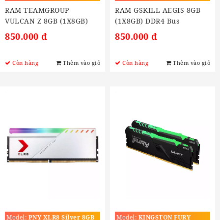
3200MHZ
RAM TEAMGROUP
RAM GSKILL AEGIS 8GB
VULCAN Z 8GB (1X8GB)
(1X8GB) DDR4 Bus
DDR4 3200MHZ
2666MHZ)
850.000 đ
850.000 đ
Còn hàng
Thêm vào giỏ
Còn hàng
Thêm vào giỏ
Model:
PNY XLR8 Silver 8GB
Model:
KINGSTON FURY