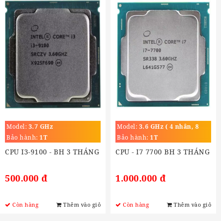
Model:
3.7 GHz
Model:
3.6 GHz ( 4 nhân, 8
luồng)
Bảo hành:
1T
Bảo hành:
1T
CPU I3-9100 - BH 3 THÁNG
CPU - I7 7700 BH 3 THÁNG
500.000 đ
1.000.000 đ
Còn hàng
Thêm vào giỏ
Còn hàng
Thêm vào giỏ