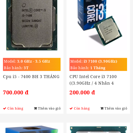
Model:
3.0 GHz - 3.5 GHz
Model:
i3 7100 (3.90GHz)
Bảo hành:
3T
Bảo hành:
1 Tháng
Cpu i5 - 7400 BH 3 THÁNG
CPU Intel Core i3 7100
((3.90GHz / 4 Nhân 4
Luồng, 3MB) (Socket LGA
700.000 đ
200.000 đ
1151)
Còn hàng
Thêm vào giỏ
Còn hàng
Thêm vào giỏ