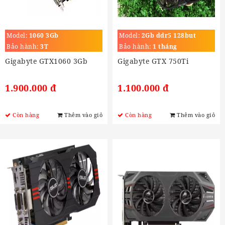
Model:
1060 3Gb
Model:
2Gb ddr5 128but
Bảo hành:
3T
Bảo hành:
1 tháng
Gigabyte GTX1060 3Gb
Gigabyte GTX 750Ti
1.900.000 đ
1.100.000 đ
Còn hàng
Thêm vào giỏ
Còn hàng
Thêm vào giỏ