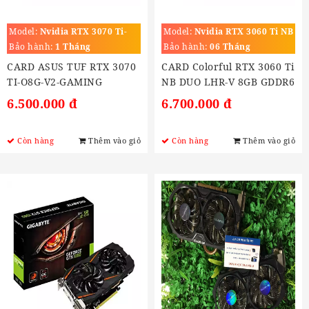
Model:
Nvidia RTX 3070 Ti-
Model:
Nvidia RTX 3060 Ti NB
O8G-V2-GAMING
DUO LHR-V 8GB GDDR6
Bảo hành:
1 Tháng
Bảo hành:
06 Tháng
CARD ASUS TUF RTX 3070
CARD Colorful RTX 3060 Ti
TI-O8G-V2-GAMING
NB DUO LHR-V 8GB GDDR6
6.500.000 đ
6.700.000 đ
Còn hàng
Thêm vào giỏ
Còn hàng
Thêm vào giỏ