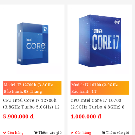
Model:
I7 12700k (3.8GHz
Model:
I7 10700 (2.9GHz
Turbo 5.0GHz)
Turbo 4.8GHz)
Bảo hành:
03 Tháng
Bảo hành:
1T
CPU Intel Core I7 12700k
CPU Intel Core I7 10700
(3.8GHz Turbo 5.0GHz) 12
(2.9GHz Turbo 4.8GHz) 8
Nhân 20 Luồng, Cache
Nhân 16 Luồng,16MB,
5.900.000 đ
4.000.000 đ
25MB, Socket LGA 1700)
Socket LGA 1200)
Còn hàng
Thêm vào giỏ
Còn hàng
Thêm vào giỏ