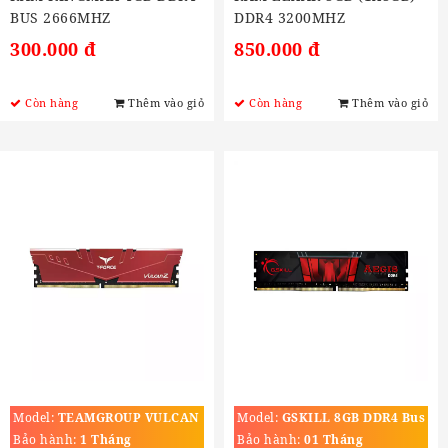
BUS 2666MHZ
DDR4 3200MHZ
300.000 đ
850.000 đ
Còn hàng
Thêm vào giỏ
Còn hàng
Thêm vào giỏ
Model:
TEAMGROUP VULCAN
Model:
GSKILL 8GB DDR4 Bus
Z 8GB (1X8GB) DDR4
2666MHZ
Bảo hành:
1 Tháng
Bảo hành:
01 Tháng