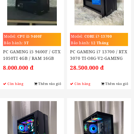
Model:
CPU i5 9400F
Model:
CORE i7-13700
(2.1GHz Turbo 5.2GHz)
Bảo hành:
3T
Bảo hành:
12 Tháng
PC GAMING i5 9400F / GTX
PC GAMING i7 13700 / RTX
1050TI 4GB / RAM 16GB
3070 TI-O8G-V2-GAMING
/SSD 240Gb
8.000.000 đ
28.500.000 đ
Còn hàng
Thêm vào giỏ
Còn hàng
Thêm vào giỏ