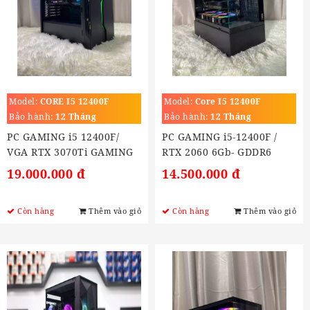
Model:
CORE I5 12400F
Model:
Core I5 12400F
(2.5GHz Turbo 4.4GHz)
Bảo hành:
12 Tháng
Bảo hành:
12 Tháng
PC GAMING i5 12400F/
PC GAMING i5-12400F /
VGA RTX 3070Ti GAMING
RTX 2060 6Gb- GDDR6
8G
19.000.000 đ
14.500.000 đ
Còn hàng
Thêm vào giỏ
Còn hàng
Thêm vào giỏ