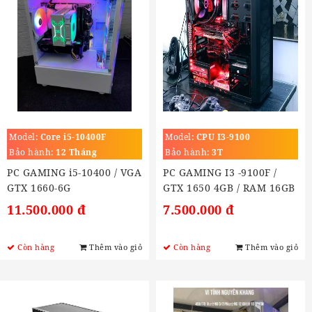
Model:
Core i5-10400F
Model:
CPU I3-9100
Bảo hành:
12 Tháng
Bảo hành:
3T
PC GAMING i5-10400 / VGA
PC GAMING I3 -9100F /
GTX 1660-6G
GTX 1650 4GB / RAM 16GB
/ SSD 240Gb
11.500.000 đ
7.500.000 đ
Còn hàng
Thêm vào giỏ
Còn hàng
Thêm vào giỏ