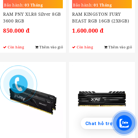
3200 RGB
BEAST RGB 16GB
Bảo hành:
03 Tháng
Bảo hành:
01 Tháng
RAM PNY XLR8 Silver 8GB
RAM KINGSTON FURY
3600 RGB
BEAST RGB 16GB (2X8GB)
DDR4 3200MHZ
850.000 đ
1.600.000 đ
Còn hàng
Thêm vào giỏ
Còn hàng
Thêm vào giỏ
Chat hỗ trợ