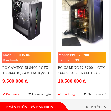
Model:
CPU I5-8400
Model:
CPU I7-8700
Bảo hành:
3T
Bảo hành:
3T
PC GAMING I5-8400 / GTX
PC GAMING I7-8700 | GTX
1060-6GB /RAM 16GB /SSD
1660S 6GB | RAM 16GB |
M2: 250GB
SSD 250GB
9.500.000 đ
10.500.000 đ
Còn hàng
Thêm vào giỏ
Còn hàng
Thêm vào giỏ
PC VĂN PHÒNG VÀ BAREBONE
XEM TẤT CẢ +