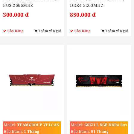
BUS 2666MHZ
DDR4 3200MHZ
300.000 đ
850.000 đ
Còn hàng
Thêm vào giỏ
Còn hàng
Thêm vào giỏ
Model:
TEAMGROUP VULCAN
Model:
GSKILL 8GB DDR4 Bus
Z 8GB (1X8GB) DDR4
2666MHZ
Bảo hành:
1 Tháng
Bảo hành:
01 Tháng