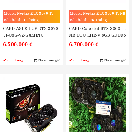
Model:
Nvidia RTX 3070 Ti-
Model:
Nvidia RTX 3060 Ti NB
O8G-V2-GAMING
DUO LHR-V 8GB GDDR6
Bảo hành:
1 Tháng
Bảo hành:
06 Tháng
CARD ASUS TUF RTX 3070
CARD Colorful RTX 3060 Ti
TI-O8G-V2-GAMING
NB DUO LHR-V 8GB GDDR6
6.500.000 đ
6.700.000 đ
Còn hàng
Thêm vào giỏ
Còn hàng
Thêm vào giỏ