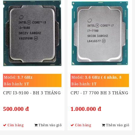
Model:
3.7 GHz
Model:
3.6 GHz ( 4 nhân, 8
luồng)
Bảo hành:
1T
Bảo hành:
1T
CPU I3-9100 - BH 3 THÁNG
CPU - I7 7700 BH 3 THÁNG
500.000 đ
1.000.000 đ
Còn hàng
Thêm vào giỏ
Còn hàng
Thêm vào giỏ