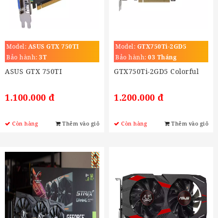
Model:
ASUS GTX 750TI
Model:
GTX750Ti-2GD5
Bảo hành:
3T
Bảo hành:
03 Tháng
ASUS GTX 750TI
GTX750Ti-2GD5 Colorful
1.100.000 đ
1.200.000 đ
Còn hàng
Thêm vào giỏ
Còn hàng
Thêm vào giỏ