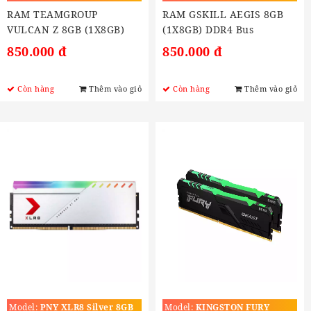
3200MHZ
RAM TEAMGROUP
RAM GSKILL AEGIS 8GB
VULCAN Z 8GB (1X8GB)
(1X8GB) DDR4 Bus
DDR4 3200MHZ
2666MHZ)
850.000 đ
850.000 đ
Còn hàng
Thêm vào giỏ
Còn hàng
Thêm vào giỏ
Model:
PNY XLR8 Silver 8GB
Model:
KINGSTON FURY