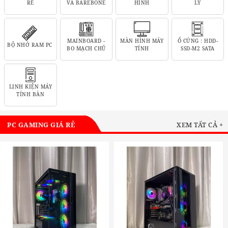
RẺ
VÀ BAREBONE
HÌNH
LÝ
MAINBOARD -
MÀN HÌNH MÁY
Ổ CỨNG : HDD-
BỘ NHỚ RAM PC
BO MẠCH CHỦ
TÍNH
SSD-M2 SATA
LINH KIỆN MÁY
TÍNH BÀN
PC GAMING GIÁ RẺ
XEM TẤT CẢ +