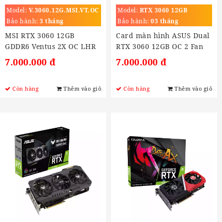
Model:
V.3060.12G.MSI.VT.OC
Model:
RTX 3060 12GB
Bảo hành:
3 tháng
Bảo hành:
03 tháng
MSI RTX 3060 12GB
Card màn hình ASUS Dual
GDDR6 Ventus 2X OC LHR
RTX 3060 12GB OC 2 Fan
V2 (DUAL-RTX3060-O12G-
7.000.000 đ
7.000.000 đ
V2)
Còn hàng
Thêm vào giỏ
Còn hàng
Thêm vào giỏ