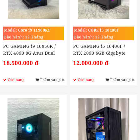
Model:
Core i9 11900KF
Model:
CORE i5 10400F
(3.5GHz turbo 5.3Ghz)
(2.6GHz Turbo 4.4GHz)
Bảo hành:
12 Tháng
Bảo hành:
12 Tháng
PC GAMING i9 10850K /
PC GAMING i5 10400F /
RTX 4060 8G Asus Dual
RTX 2060 6GB Gigabyte
18.500.000 đ
12.000.000 đ
Còn hàng
Thêm vào giỏ
Còn hàng
Thêm vào giỏ