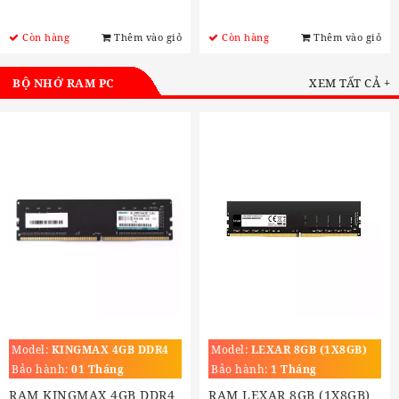
Còn hàng
Thêm vào giỏ
Còn hàng
Thêm vào giỏ
BỘ NHỚ RAM PC
XEM TẤT CẢ +
Model:
KINGMAX 4GB DDR4
Model:
LEXAR 8GB (1X8GB)
BUS 2666MHZ
DDR4 3200MHZ
Bảo hành:
01 Tháng
Bảo hành:
1 Tháng
RAM KINGMAX 4GB DDR4
RAM LEXAR 8GB (1X8GB)