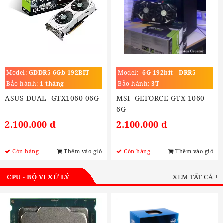
Model:
GDDR5 6Gb 192BIT
Model:
-6G 192bit - DRR5
Bảo hành:
1 tháng
Bảo hành:
3T
ASUS DUAL- GTX1060-06G
MSI -GEFORCE-GTX 1060-
6G
2.100.000 đ
2.100.000 đ
Còn hàng
Thêm vào giỏ
Còn hàng
Thêm vào giỏ
CPU - BỘ VI XỬ LÝ
XEM TẤT CẢ +