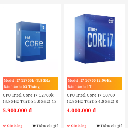
Model:
I7 12700k (3.8GHz
Model:
I7 10700 (2.9GHz
Turbo 5.0GHz)
Turbo 4.8GHz)
Bảo hành:
03 Tháng
Bảo hành:
1T
CPU Intel Core I7 12700k
CPU Intel Core I7 10700
(3.8GHz Turbo 5.0GHz) 12
(2.9GHz Turbo 4.8GHz) 8
Nhân 20 Luồng, Cache
Nhân 16 Luồng,16MB,
5.900.000 đ
4.000.000 đ
25MB, Socket LGA 1700)
Socket LGA 1200)
Còn hàng
Thêm vào giỏ
Còn hàng
Thêm vào giỏ