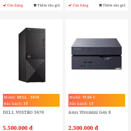
Còn hàng
Thêm vào giỏ
Còn hàng
Thêm vào giỏ
Model:
DELL - 3670
Model:
VC66-C
Bảo hành:
3T
Bảo hành:
1T
DELL VOSTRO 3670
Asus Vivomini Gen 8
5.500.000 đ
2.300.000 đ