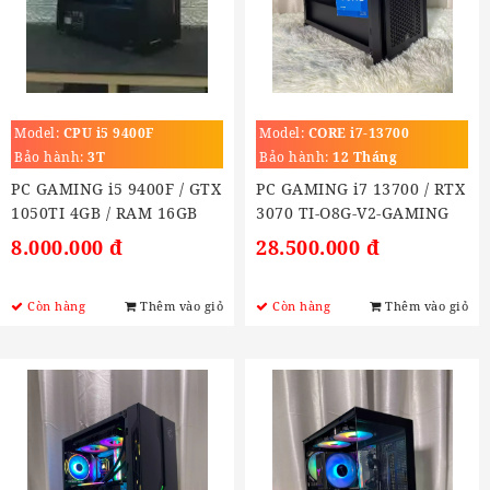
Model:
CPU i5 9400F
Model:
CORE i7-13700
(2.1GHz Turbo 5.2GHz)
Bảo hành:
3T
Bảo hành:
12 Tháng
PC GAMING i5 9400F / GTX
PC GAMING i7 13700 / RTX
1050TI 4GB / RAM 16GB
3070 TI-O8G-V2-GAMING
/SSD 240Gb
8.000.000 đ
28.500.000 đ
Còn hàng
Thêm vào giỏ
Còn hàng
Thêm vào giỏ