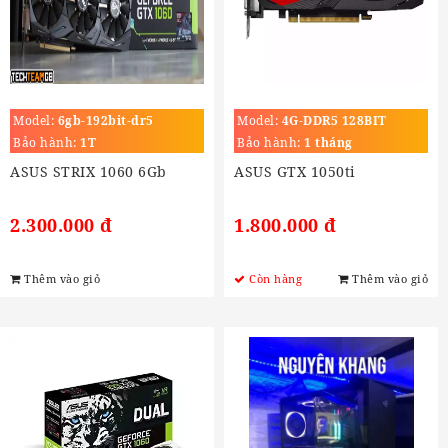
Model:
6gb-192bit-dr5
Model:
4G-DDR5 128BIT
Bảo hành:
1T
Bảo hành:
1 tháng
ASUS STRIX 1060 6Gb
ASUS GTX 1050ti
2.300.000 đ
1.800.000 đ
Thêm vào giỏ
Còn hàng
Thêm vào giỏ