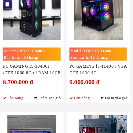
Model:
CPU I5-10400F
Model:
CORE I5-11400
Bảo hành:
3 tháng
Bảo hành:
12 Tháng
PC GAMING I5-10400F
PC GAMING i5-11400 / VGA
/GTX 1060 6Gb / RAM 16GB
GTX 1650-4G
/ SSD 240Gb
8.700.000 đ
9.000.000 đ
Còn hàng
Thêm vào giỏ
Còn hàng
Thêm vào giỏ