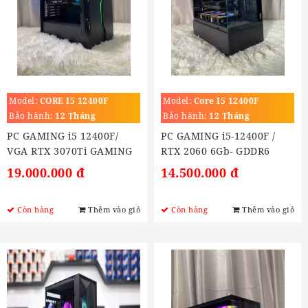
Model:
CORE I5 12400F
Model:
Core I5 12400F
(2.5GHz Turbo 4.4GHz)
Bảo hành:
12 Tháng
Bảo hành:
12 Tháng
PC GAMING i5 12400F/
PC GAMING i5-12400F /
VGA RTX 3070Ti GAMING
RTX 2060 6Gb- GDDR6
8G
19.000.000 đ
14.500.000 đ
Còn hàng
Thêm vào giỏ
Còn hàng
Thêm vào giỏ