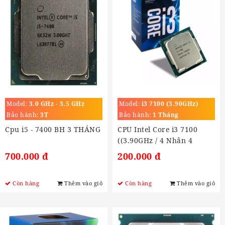
Model:
3.0 GHz - 3.5 GHz
Model:
i3 7100 (3.90GHz)
Bảo hành:
3T
Bảo hành:
1 Tháng
Cpu i5 - 7400 BH 3 THÁNG
CPU Intel Core i3 7100
((3.90GHz / 4 Nhân 4
Luồng, 3MB) (Socket LGA
700.000 đ
200.000 đ
1151)
Còn hàng
Thêm vào giỏ
Còn hàng
Thêm vào giỏ