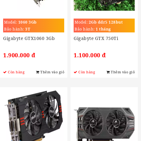
Model:
1060 3Gb
Model:
2Gb ddr5 128but
Bảo hành:
3T
Bảo hành:
1 tháng
Gigabyte GTX1060 3Gb
Gigabyte GTX 750Ti
1.900.000 đ
1.100.000 đ
Còn hàng
Thêm vào giỏ
Còn hàng
Thêm vào giỏ