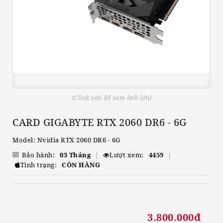
(Click vào để xem ảnh lớn)
CARD GIGABYTE RTX 2060 DR6 - 6G
Model: Nvidia RTX 2060 DR6 - 6G
Bảo hành:
03 Tháng
|
Lượt xem:
4459
|
Tình trạng:
CÒN HÀNG
3.800.000đ