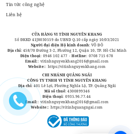
Tin tức công nghệ
Liên hệ
CỬA HÀNG VI TÍNH NGUYÊN KHANG
Số ĐKKD 41J8030559 do UBND Q.10 cấp ngày 10/03/2021
Người đại diện Hộ kinh doanh
: VÕ ĐÔ
Địa chỉ
: 458/70 Đường 3-2, Phường 12, Quận 10, TP. Hồ Chí Minh
Điện thoại
:
0946 102 477
-
Hotline
:
0708 715 678
Email:
:
vitinhnguyenkhang2016@gmail.com
Website:
:
https://vitinhnguyenkhang.com
CHI NHÁNH QUẢNG NGÃI
CÔNG TY TNHH VI TÍNH NGUYÊN KHANG
Địa chỉ
: 401 Lê Lợi, Phường Nghĩa Lộ, TP. Quảng Ngãi
Mã số thuế
: 4300899346
Điện thoại
:
0935.96.77.44
Email:
:
vitinhnguyenkhang2016@gmail.com
Website:
:
https://vitinhquangngai.com