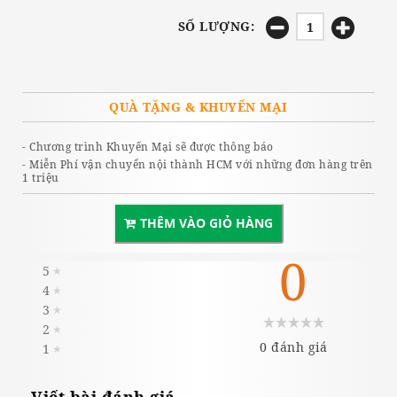
SỐ LƯỢNG:
QUÀ TẶNG & KHUYẾN MẠI
- Chương trình Khuyến Mại sẽ được thông báo
- Miễn Phí vận chuyển nội thành HCM với những đơn hàng trên
1 triệu
THÊM VÀO GIỎ HÀNG
0
5
★
4
★
3
★
2
★
0 đánh giá
1
★