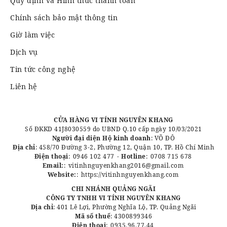
Quy định và Hình thức thanh toán
Chính sách bảo mật thông tin
Giờ làm việc
Dịch vụ
Tin tức công nghệ
Liên hệ
CỬA HÀNG VI TÍNH NGUYÊN KHANG
Số ĐKKD 41J8030559 do UBND Q.10 cấp ngày 10/03/2021
Người đại diện Hộ kinh doanh
: VÕ ĐÔ
Địa chỉ
: 458/70 Đường 3-2, Phường 12, Quận 10, TP. Hồ Chí Minh
Điện thoại
:
0946 102 477
-
Hotline
:
0708 715 678
Email:
:
vitinhnguyenkhang2016@gmail.com
Website:
:
https://vitinhnguyenkhang.com
CHI NHÁNH QUẢNG NGÃI
CÔNG TY TNHH VI TÍNH NGUYÊN KHANG
Địa chỉ
: 401 Lê Lợi, Phường Nghĩa Lộ, TP. Quảng Ngãi
Mã số thuế
: 4300899346
Điện thoại
:
0935.96.77.44