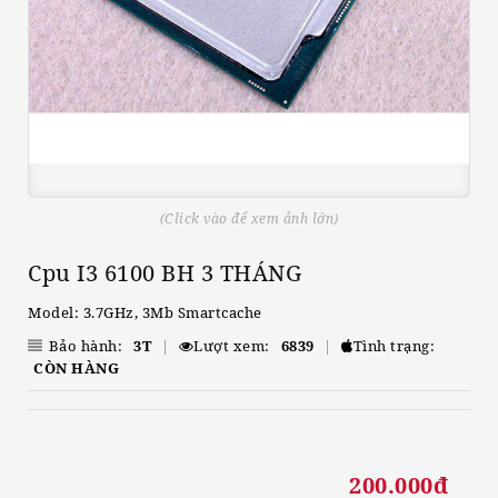
(Click vào để xem ảnh lớn)
Cpu I3 6100 BH 3 THÁNG
Model: 3.7GHz, 3Mb Smartcache
Bảo hành:
3T
|
Lượt xem:
6839
|
Tình trạng:
CÒN HÀNG
200.000đ