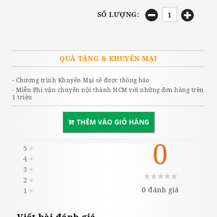
SỐ LƯỢNG:
QUÀ TẶNG & KHUYẾN MẠI
- Chương trình Khuyến Mại sẽ được thông báo
- Miễn Phí vận chuyển nội thành HCM với những đơn hàng trên
1 triệu
THÊM VÀO GIỎ HÀNG
0
5
★
4
★
3
★
2
★
0 đánh giá
1
★