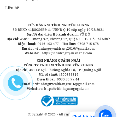
Liên hệ
CỬA HÀNG VI TÍNH NGUYÊN KHANG
Số ĐKKD 41J8030559 do UBND Q.10 cấp ngày 10/03/2021
Người đại diện Hộ kinh doanh
: VÕ ĐÔ
Địa chỉ
: 458/70 Đường 3-2, Phường 12, Quận 10, TP. Hồ Chí Minh
Điện thoại
:
0946 102 477
-
Hotline
:
0708 715 678
Email:
:
vitinhnguyenkhang2016@gmail.com
Website:
:
https://vitinhnguyenkhang.com
CHI NHÁNH QUẢNG NGÃI
CÔNG TY TNHH VI TÍNH NGUYÊN KHANG
Địa chỉ
: 401 Lê Lợi, Phường Nghĩa Lộ, TP. Quảng Ngãi
Mã số thuế
: 4300899346
Điện thoại
:
0935.96.77.44
Email:
:
vitinhnguyenkhang2016@gmail.com
Website:
:
https://vitinhquangngai.com
Copyright © 2026 - All rights reserved.
Chat hỗ trợ