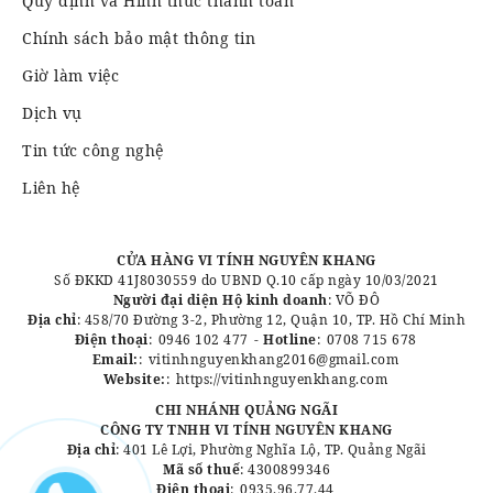
Quy định và Hình thức thanh toán
Chính sách bảo mật thông tin
Giờ làm việc
Dịch vụ
Tin tức công nghệ
Liên hệ
CỬA HÀNG VI TÍNH NGUYÊN KHANG
Số ĐKKD 41J8030559 do UBND Q.10 cấp ngày 10/03/2021
Người đại diện Hộ kinh doanh
: VÕ ĐÔ
Địa chỉ
: 458/70 Đường 3-2, Phường 12, Quận 10, TP. Hồ Chí Minh
Điện thoại
:
0946 102 477
-
Hotline
:
0708 715 678
Email:
:
vitinhnguyenkhang2016@gmail.com
Website:
:
https://vitinhnguyenkhang.com
CHI NHÁNH QUẢNG NGÃI
CÔNG TY TNHH VI TÍNH NGUYÊN KHANG
Địa chỉ
: 401 Lê Lợi, Phường Nghĩa Lộ, TP. Quảng Ngãi
Mã số thuế
: 4300899346
Điện thoại
:
0935.96.77.44