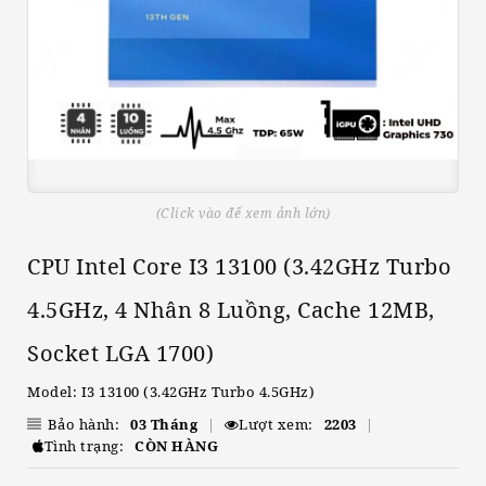
(Click vào để xem ảnh lớn)
CPU Intel Core I3 13100 (3.42GHz Turbo
4.5GHz, 4 Nhân 8 Luồng, Cache 12MB,
Socket LGA 1700)
Model: I3 13100 (3.42GHz Turbo 4.5GHz)
Bảo hành:
03 Tháng
|
Lượt xem:
2203
|
Tình trạng:
CÒN HÀNG