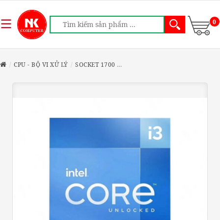
0
CPU - BỘ VI XỬ LÝ
SOCKET 1700
CPU INTEL CORE I3 13100 (3.4