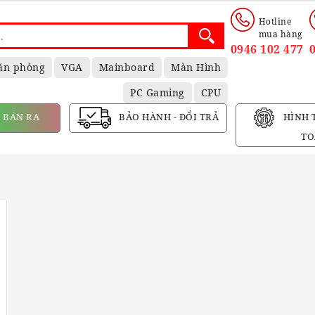
Hotline
mua hàng
0946 102 477
ăn phòng
VGA
Mainboard
Màn Hình
PC Gaming
CPU
 BÁN RA
BẢO HÀNH - ĐỔI TRẢ
HÌNH 
TO