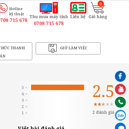
0
Hotline
kỹ thuật
Thu mua máy tính
Liên hệ
Giỏ hàng
0708 715 678
0708 715 678
THỨC THANH
GIỜ LÀM VIỆC
ÁN
2.5
5
★
4
★
3
★
2
★
2 đánh giá
1
★
Viết bài đánh giá