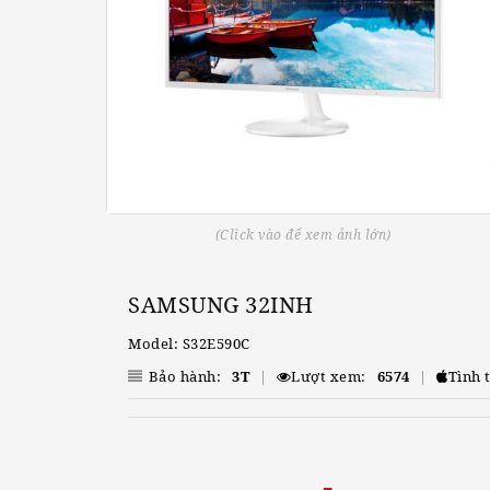
(Click vào để xem ảnh lớn)
SAMSUNG 32INH
Model: S32E590C
Bảo hành:
3T
|
Lượt xem:
6574
|
Tình 