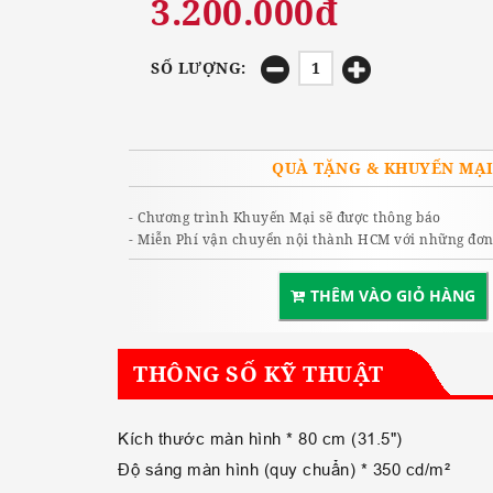
3.200.000đ
SỐ LƯỢNG:
QUÀ TẶNG & KHUYẾN MẠ
- Chương trình Khuyến Mại sẽ được thông báo
- Miễn Phí vận chuyển nội thành HCM với những đơn 
THÊM VÀO GIỎ HÀNG
THÔNG SỐ KỸ THUẬT
Kích thước màn hình * 80 cm (31.5")
Độ sáng màn hình (quy chuẩn) * 350 cd/m²