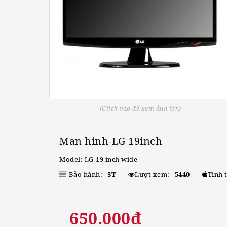
(Click vào để xem ảnh lớn)
Man hinh-LG 19inch
Model: LG-19 inch wide
Bảo hành:
3T
|
Lượt xem:
5440
|
Tình 
650.000đ