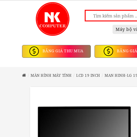
Máy bộ v
BẢNG GIÁ THU MUA
BẢNG GIÁ
MÀN HÌNH MÁY TÍNH
LCD 19 INCH
MAN HINH-LG 1