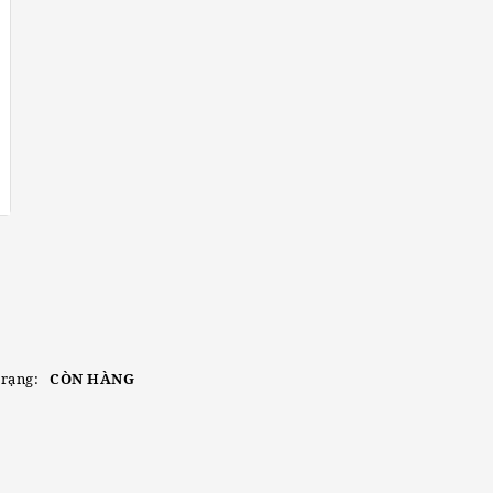
trạng:
CÒN HÀNG