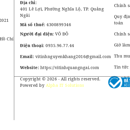
Địa chỉ:
Chính 
401 Lê Lợi, Phường Nghĩa Lộ, TP. Quảng
Ngãi
Quy địn
2021
toán
Mã số thuế:
4300899346
Người đại diện:
VÕ ĐÔ
Chính s
 Hồ Chí
Giờ làm
Điện thoại:
0935.96.77.44
Thu mua
Email:
vitinhnguyenkhang2016@gmail.com
Tin tức
Website:
https://vitinhquangngai.com
Liên hệ
Copyright © 2026 - All rights reserved.
Powered by
Alpha IT Solutions