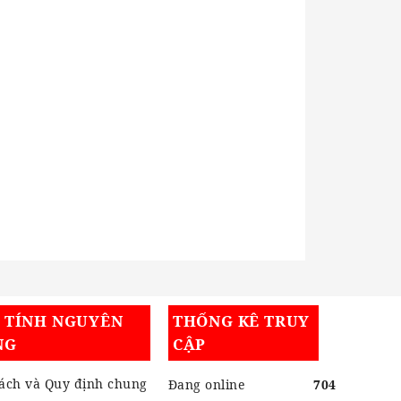
I TÍNH NGUYÊN
THỐNG KÊ TRUY
NG
CẬP
ách và Quy định chung
Đang online
704