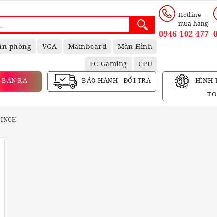
Hotline
mua hàng
0946 102 477
ăn phòng
VGA
Mainboard
Màn Hình
PC Gaming
CPU
 BÁN RA
BẢO HÀNH - ĐỔI TRẢ
HÌNH 
TO
9INCH