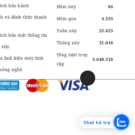
sách bảo hành
Hôm nay
84
h và Hình thức thanh
Hôm qua
4.333
Tuần này
25.623
ách bảo mật thông tin
Tháng này
31.016
 việc
Tổng lượt truy
 linh kiện máy tính
5.648.518
cập
 công nghệ
Chat hỗ trợ