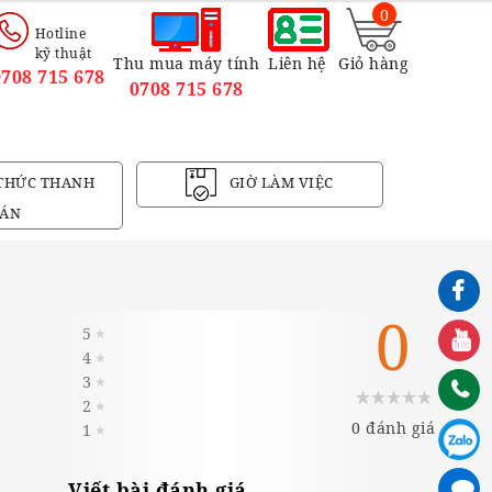
0
Hotline
kỹ thuật
Thu mua máy tính
Liên hệ
Giỏ hàng
0708 715 678
0708 715 678
THỨC THANH
GIỜ LÀM VIỆC
ÁN
0
5
★
4
★
3
★
2
★
0 đánh giá
1
★
Viết bài đánh giá