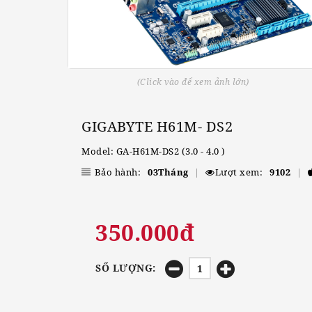
(Click vào để xem ảnh lớn)
GIGABYTE H61M- DS2
Model: GA-H61M-DS2 (3.0 - 4.0 )
Bảo hành:
03Tháng
|
Lượt xem:
9102
|
350.000đ
SỐ LƯỢNG: