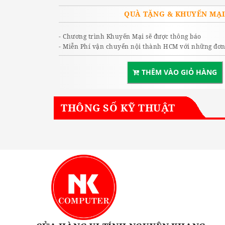
QUÀ TẶNG & KHUYẾN MẠ
- Chương trình Khuyến Mại sẽ được thông báo
- Miễn Phí vận chuyển nội thành HCM với những đơn 
THÊM VÀO GIỎ HÀNG
THÔNG SỐ KỸ THUẬT