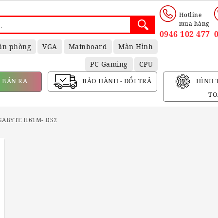
Hotline
mua hàng
0946 102 477
ăn phòng
VGA
Mainboard
Màn Hình
PC Gaming
CPU
 BÁN RA
BẢO HÀNH - ĐỔI TRẢ
HÌNH 
TO
GABYTE H61M- DS2