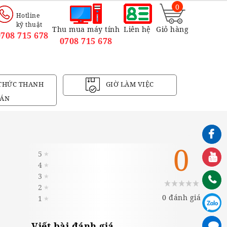
0
Hotline
kỹ thuật
Thu mua máy tính
Liên hệ
Giỏ hàng
0708 715 678
0708 715 678
THỨC THANH
GIỜ LÀM VIỆC
ÁN
0
5
★
4
★
3
★
2
★
0 đánh giá
1
★
Viết bài đánh giá