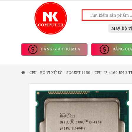
Máy bộ v
BẢNG GIÁ THU MUA
BẢNG GIÁ
CPU - BỘ VI XỬ LÝ
SOCKET 1150
CPU- I3 4160 BH 3 