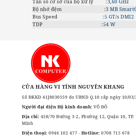
Tần số cơ sở của bộ xử lý :
3,60 GHz
Bộ nhớ đệm :
3 MB Smart
Bus Speed :
5 GT/s DMI2
TDP :
54 W
CỬA HÀNG VI TÍNH NGUYÊN KHANG
Số ĐKKD 41J8030559 do UBND Q.10 cấp ngày 10/03/
Người đại diện Hộ kinh doanh:
VÕ ĐÔ
Địa chỉ:
458/70 Đường 3-2, Phường 12, Quận 10, TP.
Minh
Điện thoại:
0946 102 477
-
Hotline:
0708 715 678