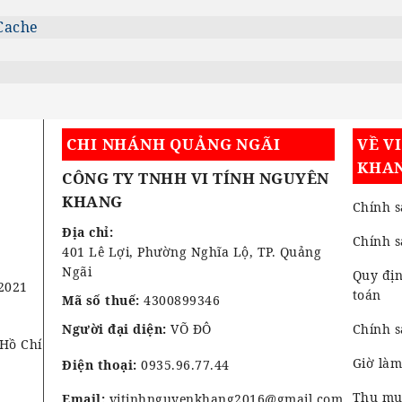
Cache
CHI NHÁNH QUẢNG NGÃI
VỀ V
KHA
CÔNG TY TNHH VI TÍNH NGUYÊN
KHANG
Chính s
Địa chỉ:
Chính 
401 Lê Lợi, Phường Nghĩa Lộ, TP. Quảng
Ngãi
Quy địn
2021
toán
Mã số thuế:
4300899346
Người đại diện:
VÕ ĐÔ
Chính s
 Hồ Chí
Giờ làm
Điện thoại:
0935.96.77.44
Thu mua
Email:
vitinhnguyenkhang2016@gmail.com