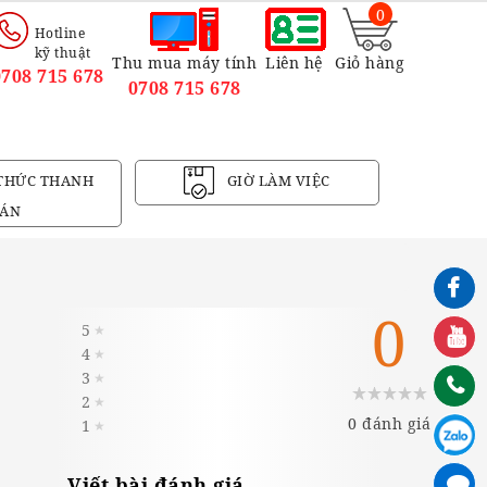
0
Hotline
kỹ thuật
Thu mua máy tính
Liên hệ
Giỏ hàng
0708 715 678
0708 715 678
THỨC THANH
GIỜ LÀM VIỆC
ÁN
0
5
★
4
★
3
★
2
★
0 đánh giá
1
★
Viết bài đánh giá