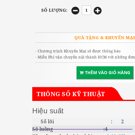
SỐ LƯỢNG:
QUÀ TẶNG & KHUYẾN MẠ
- Chương trình Khuyến Mại sẽ được thông báo
- Miễn Phí vận chuyển nội thành HCM với những đơn 
THÊM VÀO GIỎ HÀNG
THÔNG SỐ KỸ THUẬT
Hiệu suất
Số lõi :
2
Số luồng :
4