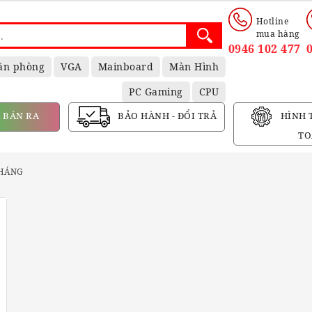
Hotline
mua hàng
0946 102 477
ăn phòng
VGA
Mainboard
Màn Hình
PC Gaming
CPU
 BÁN RA
BẢO HÀNH - ĐỔI TRẢ
HÌNH 
TO
THÁNG