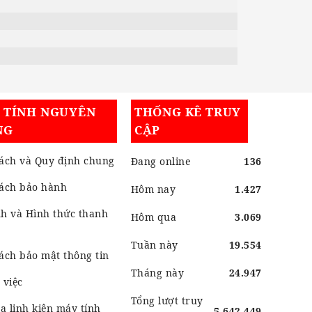
I TÍNH NGUYÊN
THỐNG KÊ TRUY
NG
CẬP
ách và Quy định chung
Đang online
136
sách bảo hành
Hôm nay
1.427
h và Hình thức thanh
Hôm qua
3.069
Tuần này
19.554
ách bảo mật thông tin
Tháng này
24.947
 việc
Tổng lượt truy
 linh kiện máy tính
5.642.449