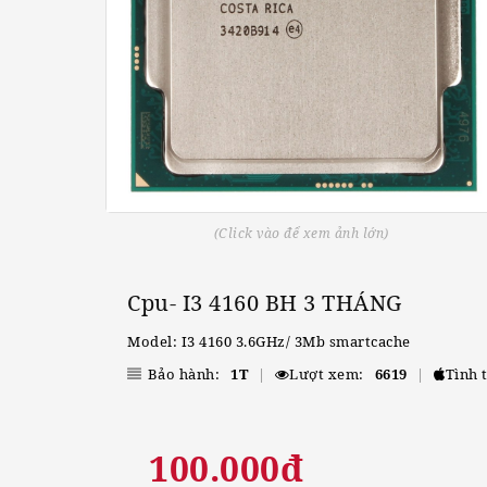
(Click vào để xem ảnh lớn)
Cpu- I3 4160 BH 3 THÁNG
Model: I3 4160 3.6GHz/ 3Mb smartcache
Bảo hành:
1T
|
Lượt xem:
6619
|
Tình 
100.000đ