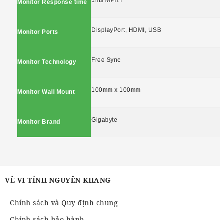
1ms MPRT
Monitor Response time
DisplayPort
,
HDMI
,
USB
Monitor Ports
Free Sync
Monitor Technology
100mm x 100mm
Monitor Wall Mount
Gigabyte
Monitor Brand
VỀ VI TÍNH NGUYÊN KHANG
Chính sách và Quy định chung
Chính sách bảo hành