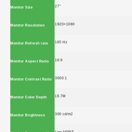
27''
Monitor Size
1920×1080
Monitor Resolution
165 Hz
Monitor Refresh rate
16:9
Monitor Aspect Ratio
3000:1
Monitor Contrast Ratio
16.7M
Monitor Color Depth
300 cd/m2
Monitor Brightness