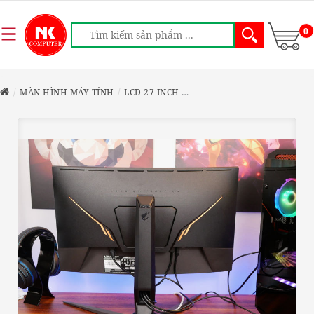
0
MÀN HÌNH MÁY TÍNH
LCD 27 INCH
AORUS CV27F 27INH -BH 3T