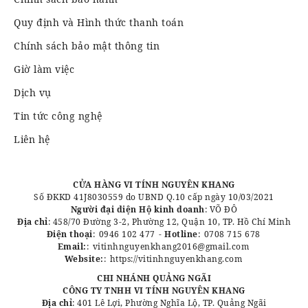
Quy định và Hình thức thanh toán
Chính sách bảo mật thông tin
Giờ làm việc
Dịch vụ
Tin tức công nghệ
Liên hệ
CỬA HÀNG VI TÍNH NGUYÊN KHANG
Số ĐKKD 41J8030559 do UBND Q.10 cấp ngày 10/03/2021
Người đại diện Hộ kinh doanh
: VÕ ĐÔ
Địa chỉ
: 458/70 Đường 3-2, Phường 12, Quận 10, TP. Hồ Chí Minh
Điện thoại
:
0946 102 477
-
Hotline
:
0708 715 678
Email:
:
vitinhnguyenkhang2016@gmail.com
Website:
:
https://vitinhnguyenkhang.com
CHI NHÁNH QUẢNG NGÃI
CÔNG TY TNHH VI TÍNH NGUYÊN KHANG
Địa chỉ
: 401 Lê Lợi, Phường Nghĩa Lộ, TP. Quảng Ngãi