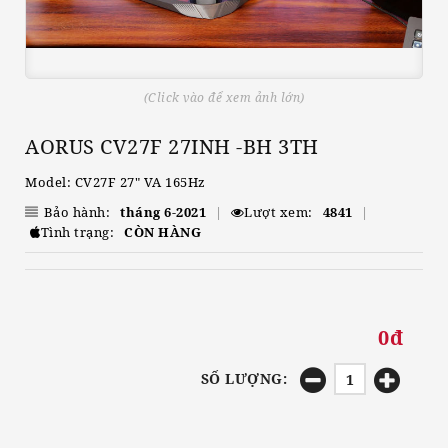
(Click vào để xem ảnh lớn)
AORUS CV27F 27INH -BH 3TH
Model: CV27F 27" VA 165Hz
Bảo hành:
tháng 6-2021
|
Lượt xem:
4841
|
Tình trạng:
CÒN HÀNG
0đ
SỐ LƯỢNG: