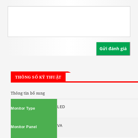
THÔNG SỐ KỸ THUẬT
Thông tin bổ sung
LED
Monitor Type
VA
Monitor Panel