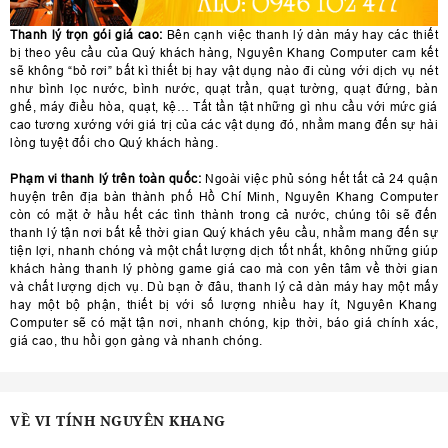
Thanh lý trọn gói giá cao:
Bên cạnh việc thanh lý dàn máy hay các thiết
bị theo yêu cầu của Quý khách hàng, Nguyên Khang Computer cam kết
sẽ không “bỏ rơi” bất kì thiết bị hay vật dụng nào đi cùng với dịch vụ nét
như bình lọc nước, bình nước, quạt trần, quạt tường, quạt đứng, bàn
ghế, máy điều hòa, quạt, kệ… Tất tần tật những gì nhu cầu với mức giá
cao tương xướng với giá trị của các vật dụng đó, nhằm mang đến sự hài
lòng tuyệt đối cho Quý khách hàng.
Phạm vi thanh lý trên toàn quốc:
Ngoài việc phủ sóng hết tất cả 24 quận
huyện trên địa bàn thành phố Hồ Chí Minh, Nguyên Khang Computer
còn có mặt ở hầu hết các tình thành trong cả nước, chúng tôi sẽ đến
thanh lý tận nơi bất kể thời gian Quý khách yêu cầu, nhằm mang đến sự
tiện lợi, nhanh chóng và một chất lượng dịch tốt nhất, không những giúp
khách hàng thanh lý phòng game giá cao mà con yên tâm về thời gian
và chất lượng dịch vụ. Dù bạn ở đâu, thanh lý cả dàn máy hay một mấy
hay một bộ phận, thiết bị với số lượng nhiều hay ít, Nguyên Khang
Computer sẽ có mặt tận nơi, nhanh chóng, kịp thời, báo giá chính xác,
giá cao, thu hồi gọn gàng và nhanh chóng.
VỀ VI TÍNH NGUYÊN KHANG