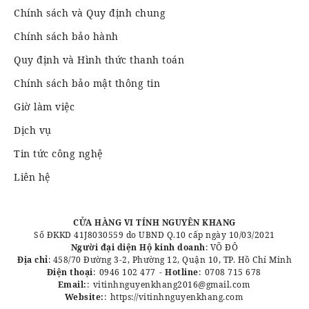
Chính sách và Quy định chung
Chính sách bảo hành
Quy định và Hình thức thanh toán
Chính sách bảo mật thông tin
Giờ làm việc
Dịch vụ
Tin tức công nghệ
Liên hệ
CỬA HÀNG VI TÍNH NGUYÊN KHANG
Số ĐKKD 41J8030559 do UBND Q.10 cấp ngày 10/03/2021
Người đại diện Hộ kinh doanh
: VÕ ĐÔ
Địa chỉ
: 458/70 Đường 3-2, Phường 12, Quận 10, TP. Hồ Chí Minh
Điện thoại
:
0946 102 477
-
Hotline
:
0708 715 678
Email:
:
vitinhnguyenkhang2016@gmail.com
Website:
:
https://vitinhnguyenkhang.com