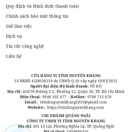
Quy định và Hình thức thanh toán
Chính sách bảo mật thông tin
Giờ làm việc
Dịch vụ
Tin tức công nghệ
Liên hệ
CỬA HÀNG VI TÍNH NGUYÊN KHANG
Số ĐKKD 41J8030559 do UBND Q.10 cấp ngày 10/03/2021
Người đại diện Hộ kinh doanh
: VÕ ĐÔ
Địa chỉ
: 458/70 Đường 3-2, Phường 12, Quận 10, TP. Hồ Chí Minh
Điện thoại
:
0946 102 477
-
Hotline
:
0708 715 678
Email:
:
vitinhnguyenkhang2016@gmail.com
Website:
:
https://vitinhnguyenkhang.com
CHI NHÁNH QUẢNG NGÃI
CÔNG TY TNHH VI TÍNH NGUYÊN KHANG
Địa chỉ
: 401 Lê Lợi, Phường Nghĩa Lộ, TP. Quảng Ngãi
Mã số thuế
: 4300899346