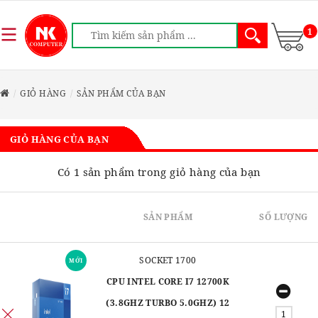
1
GIỎ HÀNG
SẢN PHẨM CỦA BẠN
GIỎ HÀNG CỦA BẠN
Có 1 sản phẩm trong giỏ hàng của bạn
SẢN PHẨM
SỐ LƯỢNG
SOCKET 1700
MỚI
CPU INTEL CORE I7 12700K
(3.8GHZ TURBO 5.0GHZ) 12