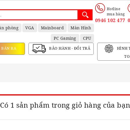
Hotline
mua hàng
0946 102 477
ăn phòng
VGA
Mainboard
Màn Hình
PC Gaming
CPU
 BÁN RA
BẢO HÀNH - ĐỔI TRẢ
HÌNH 
TO
Có 1 sản phẩm trong giỏ hàng của bạ