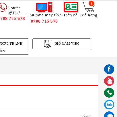
1
Hotline
kỹ thuật
Thu mua máy tính
Liên hệ
Giỏ hàng
0708 715 678
0708 715 678
THỨC THANH
GIỜ LÀM VIỆC
ÁN
n
TỔNG