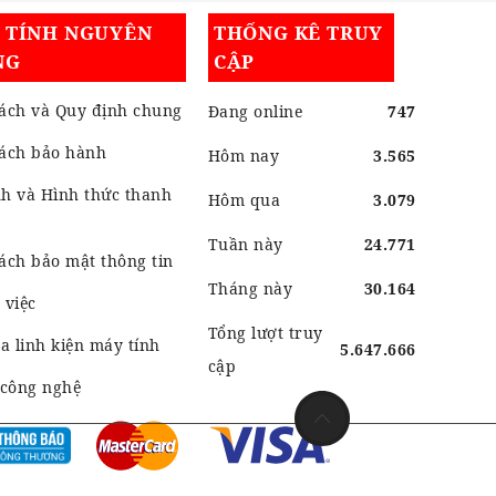
I TÍNH NGUYÊN
THỐNG KÊ TRUY
NG
CẬP
ách và Quy định chung
Đang online
747
sách bảo hành
Hôm nay
3.565
h và Hình thức thanh
Hôm qua
3.079
Tuần này
24.771
ách bảo mật thông tin
Tháng này
30.164
 việc
Tổng lượt truy
 linh kiện máy tính
5.647.666
cập
 công nghệ