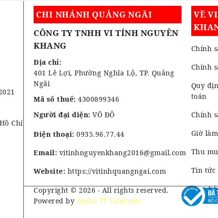
CHI NHÁNH QUẢNG NGÃI
VỀ V
KHA
CÔNG TY TNHH VI TÍNH NGUYÊN
KHANG
Chính s
Địa chỉ:
Chính 
401 Lê Lợi, Phường Nghĩa Lộ, TP. Quảng
Ngãi
Quy địn
2021
toán
Mã số thuế:
4300899346
Người đại diện:
VÕ ĐÔ
Chính s
 Hồ Chí
Giờ làm
Điện thoại:
0935.96.77.44
Thu mua
Email:
vitinhnguyenkhang2016@gmail.com
Tin tức
Website:
https://vitinhquangngai.com
Liên hệ
Copyright © 2026 - All rights reserved.
Powered by
Alpha IT Solutions