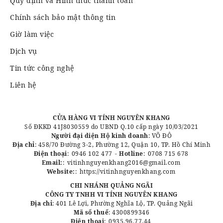
Quy định và Hình thức thanh toán
Chính sách bảo mật thông tin
Giờ làm việc
Dịch vụ
Tin tức công nghệ
Liên hệ
CỬA HÀNG VI TÍNH NGUYÊN KHANG
Số ĐKKD 41J8030559 do UBND Q.10 cấp ngày 10/03/2021
Người đại diện Hộ kinh doanh
: VÕ ĐÔ
Địa chỉ
: 458/70 Đường 3-2, Phường 12, Quận 10, TP. Hồ Chí Minh
Điện thoại
:
0946 102 477
-
Hotline
:
0708 715 678
Email:
:
vitinhnguyenkhang2016@gmail.com
Website:
:
https://vitinhnguyenkhang.com
CHI NHÁNH QUẢNG NGÃI
CÔNG TY TNHH VI TÍNH NGUYÊN KHANG
Địa chỉ
: 401 Lê Lợi, Phường Nghĩa Lộ, TP. Quảng Ngãi
Mã số thuế
: 4300899346
Điện thoại
:
0935.96.77.44