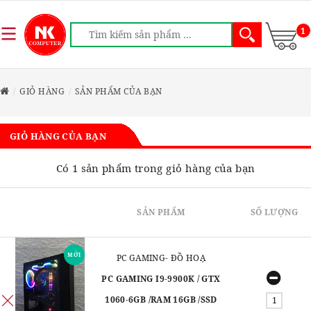
1
GIỎ HÀNG
SẢN PHẨM CỦA BẠN
GIỎ HÀNG CỦA BẠN
Có 1 sản phẩm trong giỏ hàng của bạn
SẢN PHẨM
SỐ LƯỢNG
MỚI
PC GAMING- ĐỒ HOẠ
PC GAMING I9-9900K / GTX
1060-6GB /RAM 16GB /SSD