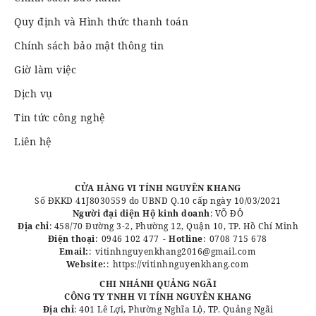
Quy định và Hình thức thanh toán
Chính sách bảo mật thông tin
Giờ làm việc
Dịch vụ
Tin tức công nghệ
Liên hệ
CỬA HÀNG VI TÍNH NGUYÊN KHANG
Số ĐKKD 41J8030559 do UBND Q.10 cấp ngày 10/03/2021
Người đại diện Hộ kinh doanh
: VÕ ĐÔ
Địa chỉ
: 458/70 Đường 3-2, Phường 12, Quận 10, TP. Hồ Chí Minh
Điện thoại
:
0946 102 477
-
Hotline
:
0708 715 678
Email:
:
vitinhnguyenkhang2016@gmail.com
Website:
:
https://vitinhnguyenkhang.com
CHI NHÁNH QUẢNG NGÃI
CÔNG TY TNHH VI TÍNH NGUYÊN KHANG
Địa chỉ
: 401 Lê Lợi, Phường Nghĩa Lộ, TP. Quảng Ngãi