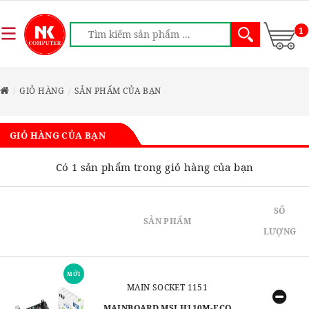
1
GIỎ HÀNG
SẢN PHẨM CỦA BẠN
GIỎ HÀNG CỦA BẠN
Có 1 sản phẩm trong giỏ hàng của bạn
SỐ
SẢN PHẨM
LƯỢNG
MỚI
MAIN SOCKET 1151
MAINBOARD MSI H110M-ECO