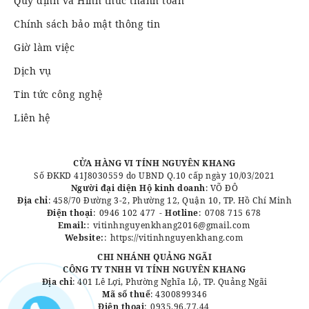
Quy định và Hình thức thanh toán
Chính sách bảo mật thông tin
Giờ làm việc
Dịch vụ
Tin tức công nghệ
Liên hệ
CỬA HÀNG VI TÍNH NGUYÊN KHANG
Số ĐKKD 41J8030559 do UBND Q.10 cấp ngày 10/03/2021
Người đại diện Hộ kinh doanh
: VÕ ĐÔ
Địa chỉ
: 458/70 Đường 3-2, Phường 12, Quận 10, TP. Hồ Chí Minh
Điện thoại
:
0946 102 477
-
Hotline
:
0708 715 678
Email:
:
vitinhnguyenkhang2016@gmail.com
Website:
:
https://vitinhnguyenkhang.com
CHI NHÁNH QUẢNG NGÃI
CÔNG TY TNHH VI TÍNH NGUYÊN KHANG
Địa chỉ
: 401 Lê Lợi, Phường Nghĩa Lộ, TP. Quảng Ngãi
Mã số thuế
: 4300899346
Điện thoại
:
0935.96.77.44