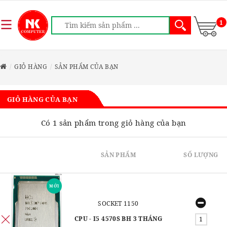
1
GIỎ HÀNG
SẢN PHẨM CỦA BẠN
GIỎ HÀNG CỦA BẠN
Có 1 sản phẩm trong giỏ hàng của bạn
SẢN PHẨM
SỐ LƯỢNG
MỚI
SOCKET 1150
CPU - I5 4570S BH 3 THÁNG