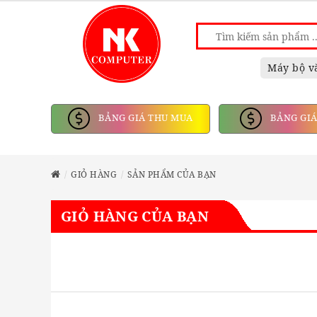
Máy bộ v
BẢNG GIÁ THU MUA
BẢNG GIÁ
GIỎ HÀNG
SẢN PHẨM CỦA BẠN
GIỎ HÀNG CỦA BẠN