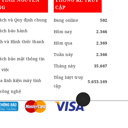
NG
CẬP
ách và Quy định chung
Đang online
502
sách bảo hành
Hôm nay
2.366
h và Hình thức thanh
Hôm qua
2.369
Tuần này
2.366
ách bảo mật thông tin
Tháng này
35.667
 việc
Tổng lượt truy
 linh kiện máy tính
5.653.169
cập
 công nghệ