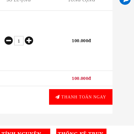
100.000đ
100.000đ
THANH TOÁN NGAY
I TÍNH NGUYÊN
THỐNG KÊ TRUY