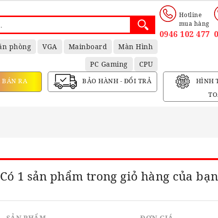
Hotline
mua hàng
0946 102 477
ăn phòng
VGA
Mainboard
Màn Hình
PC Gaming
CPU
 BÁN RA
BẢO HÀNH - ĐỔI TRẢ
HÌNH 
TO
Có 1 sản phẩm trong giỏ hàng của bạ
SẢN PHẨM
ĐƠN GIÁ