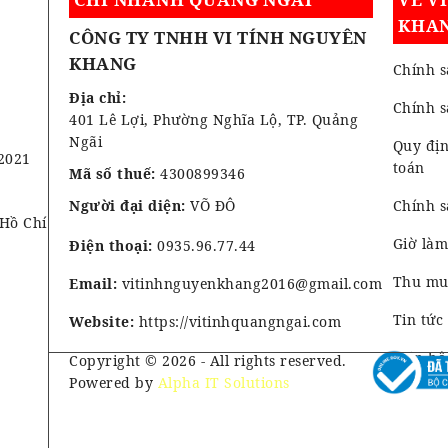
KHA
CÔNG TY TNHH VI TÍNH NGUYÊN
KHANG
Chính s
Địa chỉ:
Chính 
401 Lê Lợi, Phường Nghĩa Lộ, TP. Quảng
Ngãi
Quy địn
2021
toán
Mã số thuế:
4300899346
Người đại diện:
VÕ ĐÔ
Chính s
 Hồ Chí
Giờ làm
Điện thoại:
0935.96.77.44
Thu mua
Email:
vitinhnguyenkhang2016@gmail.com
Tin tức
Website:
https://vitinhquangngai.com
Liên hệ
Copyright © 2026 - All rights reserved.
Powered by
Alpha IT Solutions