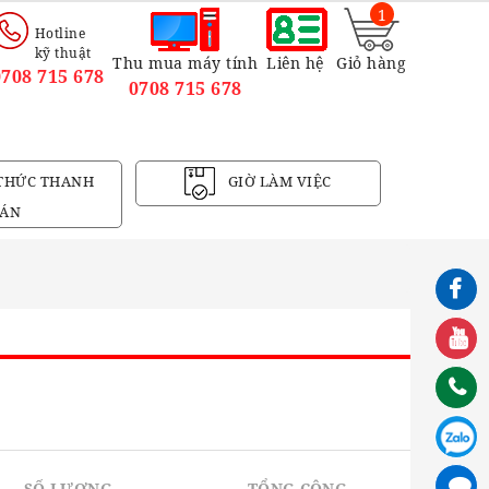
1
Hotline
kỹ thuật
Thu mua máy tính
Liên hệ
Giỏ hàng
0708 715 678
0708 715 678
THỨC THANH
GIỜ LÀM VIỆC
ÁN
n
SỐ LƯỢNG
TỔNG CỘNG